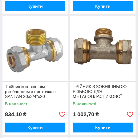
Купити
Купити
Трійник із зовнішнім
ТРІЙНИК З ЗОВНІШНЬОЮ
різьбленням з проточкою
РІЗЬБОЮ ДЛЯ
SANTAN 20х3/4"х20
МЕТАЛОПЛАСТИКОВОЇ
ТРУБИ 32x1Mx32
В наявності
В наявності
834,10
1 002,70
₴
₴
Купити
Купити