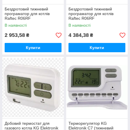
Бездротовий тижневий
Бездротовий тижневий
програматор для котлів
програматор для котлів
Raftec R06RF
Raftec R06RF
В наявності
В наявності
2 953,58
4 384,38
₴
₴
Купити
Купити
Добовий термостат для
Терморегулятор KG
газового котла KG Elektronik
Elektronik C7 (тижневий