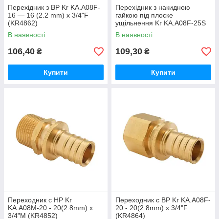
Перехідник з ВР Kr KA.A08F-
Перехідник з накидною
16 — 16 (2.2 mm) x 3/4"F
гайкою під плоске
(KR4862)
ущільнення Kr KA.A08F-25S
— 25(3.5mm) x 3/4"F
В наявності
В наявності
(KR4868)
106,40
109,30
₴
₴
Купити
Купити
Переходник с НР Kr
Переходник с ВР Kr KA.A08F-
KA.A08M-20 - 20(2.8mm) x
20 - 20(2.8mm) x 3/4"F
3/4"M (KR4852)
(KR4864)