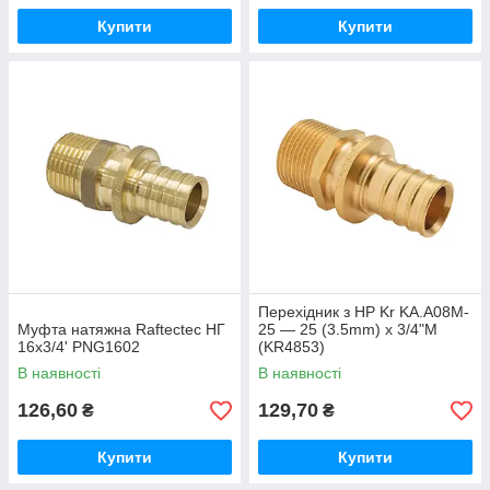
Купити
Купити
Перехідник з НР Kr KA.A08M-
Муфта натяжна Raftectec НГ
25 — 25 (3.5mm) x 3/4"M
16x3/4' PNG1602
(KR4853)
В наявності
В наявності
126,60
129,70
₴
₴
Купити
Купити