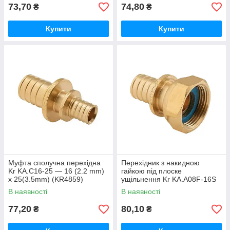
73,70
74,80
₴
₴
Купити
Купити
Муфта сполучна перехідна
Перехідник з накидною
Kr KA.С16-25 — 16 (2.2 mm)
гайкою під плоске
x 25(3.5mm) (KR4859)
ущільнення Kr KA.A08F-16S
— 16 (2.2 mm) x 3/4"F
В наявності
В наявності
(KR4866)
77,20
80,10
₴
₴