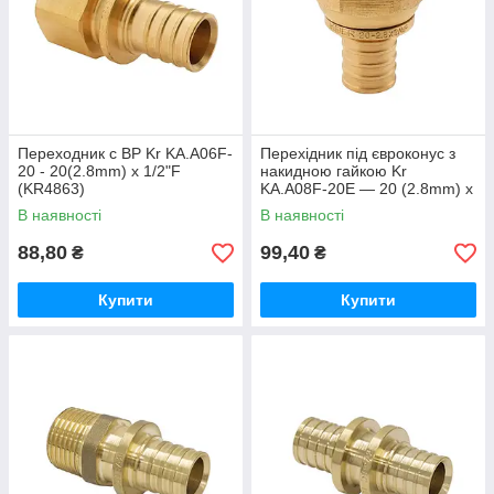
Переходник с ВР Kr KA.A06F-
Перехідник під євроконус з
20 - 20(2.8mm) x 1/2"F
накидною гайкою Kr
(KR4863)
KA.A08F-20E — 20 (2.8mm) x
3/4"F (KR4870)
В наявності
В наявності
88,80
99,40
₴
₴
Купити
Купити