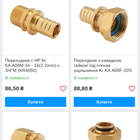
Переходник с НР Kr
Перехідник з накидною
KA.A08M-16 - 16(2.2mm) x
гайкою під плоске
3/4"M (KR4850)
ущільнення Kr KA.A08F-20S
— 20(2.8mm) x 3/4"F
В наявності
В наявності
(KR4867)
86,50
88,80
₴
₴
Купити
Купити