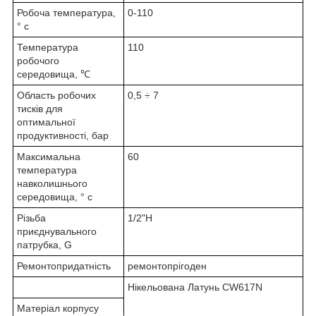
Робоча температура,
0-110
° с
Температура
110
робочого
середовища, ℃
Область робочих
0,5 ÷ 7
тисків для
оптимальної
продуктивності, бар
Максимальна
60
температура
навколишнього
середовища, ° с
Різьба
1/2"Н
приєднувального
патрубка, G
Ремонтопридатність
ремонтопрігоден
Нікельована Латунь CW617N
Матеріал корпусу