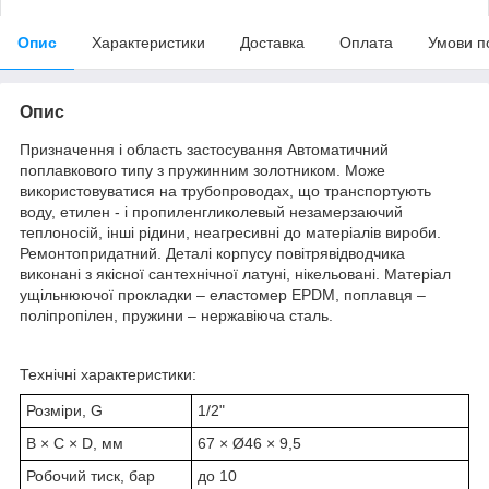
Опис
Характеристики
Доставка
Оплата
Умови п
Опис
Призначення і область застосування Автоматичний
поплавкового типу з пружинним золотником. Може
використовуватися на трубопроводах, що транспортують
воду, етилен - і пропиленгликолевый незамерзаючий
теплоносій, інші рідини, неагресивні до матеріалів вироби.
Ремонтопридатний. Деталі корпусу повітрявідводчика
виконані з якісної сантехнічної латуні, нікельовані. Матеріал
ущільнюючої прокладки – еластомер EPDM, поплавця –
поліпропілен, пружини – нержавіюча сталь.
Технічні характеристики:
Розміри, G
1/2"
B × C × D, мм
67 × Ø46 × 9,5
Робочий тиск, бар
до 10