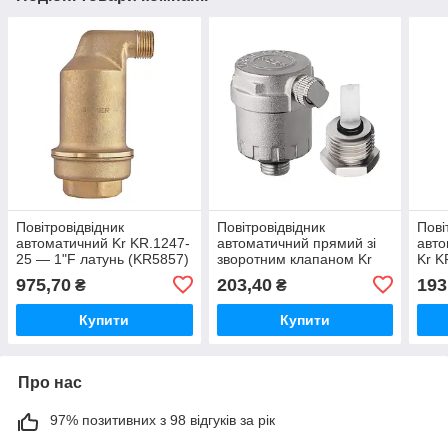
Повітровідвідник
Повітровідвідник
Пові
автоматичний Kr KR.1247-
автоматичний прямий зі
авто
25 — 1"F латунь (KR5857)
зворотним клапаном Kr
Kr K
KR.1246 — 1/2" (KR3127)
975,70
203,40
193
₴
₴
Купити
Купити
Про нас
97% позитивних з 98 відгуків за рік