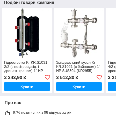
Подібні товари компанії
Гідрострілка Kr KR.S1031
Змішувальний вузол Kr
Гідр
2/2 (з повітровідвід. і
KR.S1021 (з байпасом) 1"
4/2 (
дренаж. краном) 1" НР
НР SUS304 (KR2955)
дрен
SUS304 (KR2958)
SUS
2 343,90
3 512,80
3 2
₴
₴
Купити
Купити
Про нас
97% позитивних з 98 відгуків за рік