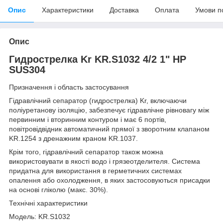
Опис
Характеристики
Доставка
Оплата
Умови п
Опис
Гидрострелка Kr KR.S1032 4/2 1" НР
SUS304
Призначення і область застосування
Гідравлічний сепаратор (гидрострелка) Kr, включаючи
поліуретанову ізоляцію, забезпечує гідравлічне рівновагу між
первинним і вторинним контуром і має 6 портів,
повітровідвідник автоматичний прямої з зворотним клапаном
KR.1254 з дренажним краном KR.1037.
Крім того, гідравлічний сепаратор також можна
використовувати в якості водо і грязеотделителя. Система
придатна для використання в герметичних системах
опалення або охолодження, в яких застосовуються присадки
на основі гліколю (макс. 30%).
Технічні характеристики
Модель: KR.S1032