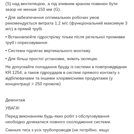
(S) над вентиляцією, а під зливним краном повинен бути
зазор не менше 150 мм (G).
• Для забезпечення оптимальних робочих умов
рекомендується витрата 1,2 м/с (функціональний максимум 3
м/с) в прямій трубі.
• Встановлюйте гідрострілку тільки після ретельної промивки
труб і опресовування.
• Система підлягає вертикального монтажу.
• Для більш простої установки, зніміть ізоляцію.
Не допускайте попадання бруду із системи в повітровідвідник
KR.1254, а також гідроударів в системі прямого контакту з
відбілювачами та іншими хлорвмісними продуктами (у
концентрації > 250 проміле)
Демонтаж
УВАГА!
Перед виконанням будь-яких робіт з обслуговування
необхідно дочекатися повного охолодження системи.
Скиньте тиск з усіх трубопроводів (не потрібно, якщо