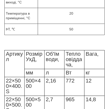
виході, °C
Температура в
20
приміщенні, °C
ÞТ, ℃
50
Артику
Розмір
Об'їм
Тепло
Вага,
л
УхД,
води,
овідда
ча,
мм
л
Вт
кг
22×50
500×4
2,16
772
12
0×400.
00
S
22×50
500×5
2,7
965
14,8
0×500.
00