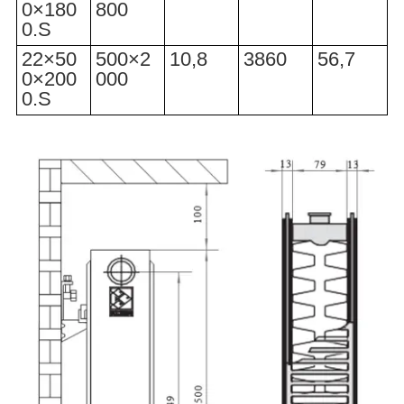
0×180
800
0.S
22×50
500×2
10,8
3860
56,7
0×200
000
0.S