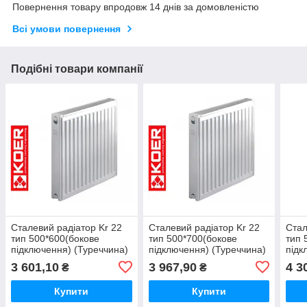
Повернення товару впродовж 14 днів за домовленістю
Всі умови повернення
Подібні товари компанії
Сталевий радіатор Kr 22
Сталевий радіатор Kr 22
Стал
тип 500*600(бокове
тип 500*700(бокове
тип 
підключення) (Туреччина)
підключення) (Туреччина)
підк
3 601,10
3 967,90
4 3
₴
₴
Купити
Купити