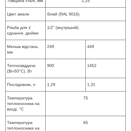
Товщина сталі, мм
1,25
Цвет эмали
білий (RAL 9016)
Різьба для з'
1/2" (внутрішній)
єднання, дюйми
Менша відстань,
249
449
мм
Теплоовіддача
900
1452
($t=50°C), Вт
Послідовник, n
1,29
1,31
Температура
75
теплоносника на
вході, °C
Температура
65
теплоносника на