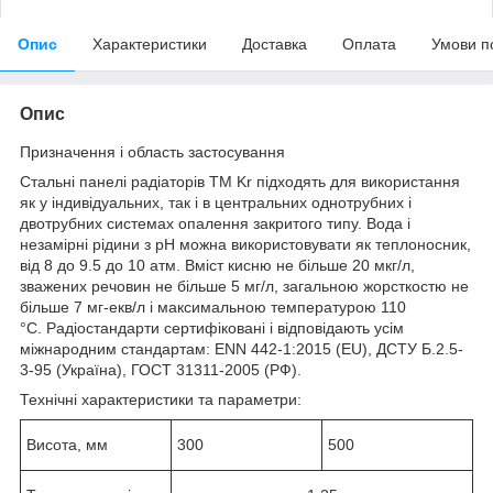
Опис
Характеристики
Доставка
Оплата
Умови п
Опис
Призначення і область застосування
Стальні панелі радіаторів TM Kr підходять для використання
як у індивідуальних, так і в центральних однотрубних і
двотрубних системах опалення закритого типу. Вода і
незамірні рідини з pH можна використовувати як теплоносник,
від 8 до 9.5 до 10 атм. Вміст кисню не більше 20 мкг/л,
зважених речовин не більше 5 мг/л, загальною жорсткостю не
більше 7 мг-екв/л і максимальною температурою 110
°C. Радіостандарти сертифіковані і відповідають усім
міжнародним стандартам: ENN 442-1:2015 (EU), ДСТУ Б.2.5-
3-95 (Україна), ГОСТ 31311-2005 (РФ).
Технічні характеристики та параметри:
Висота, мм
300
500