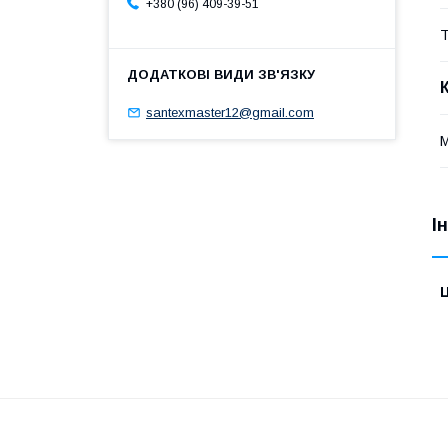
+380 (96) 409-39-51
Т
santexmaster12@gmail.com
І
Ц