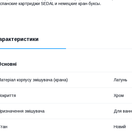
спанские картриджи SEDAL и немецкие кран-буксы.
арактеристики
Основні
атеріал корпусу змішувача (крана)
Латунь
окриття
Хром
ризначення змішувача
Для ван
Стан
Новий