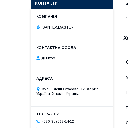
КОНТАКТИ
и
"
SANTEX.MASTER
Х
Дмитро
М
вул. Олени Стасової 17, Харків,
П
Україна, Харків, Україна
П
+380 (95) 318-14-12