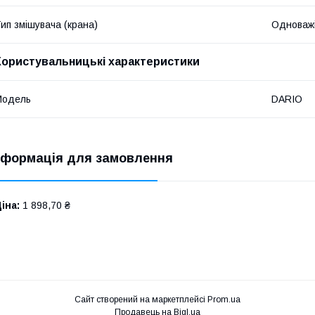
ип змішувача (крана)
Одноваж
Користувальницькі характеристики
Мoдель
DARIO
нформація для замовлення
іна:
1 898,70 ₴
Сайт створений на маркетплейсі
Prom.ua
Продавець на Bigl.ua