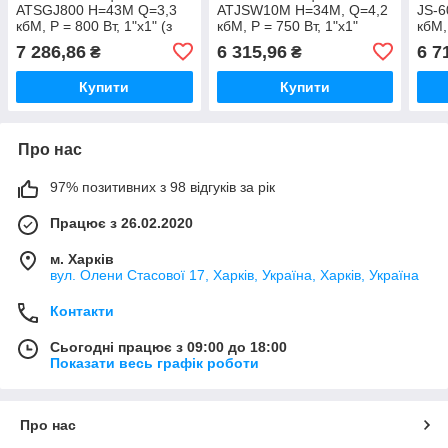
ATSGJ800 Н=43М Q=3,3
ATJSW10M Н=34М, Q=4,2
JS-6
кбМ, P = 800 Вт, 1"x1" (з
кбМ, P = 750 Вт, 1"x1"
кбМ,
п'ятником) (TF0032)
(TF0038)
п'ят
7 286,86
6 315,96
6 7
₴
₴
Купити
Купити
Про нас
97% позитивних з 98 відгуків за рік
Працює з 26.02.2020
м. Харків
вул. Олени Стасової 17, Харків, Україна, Харків, Україна
Контакти
Сьогодні працює з 09:00 до 18:00
Показати весь графік роботи
Про нас