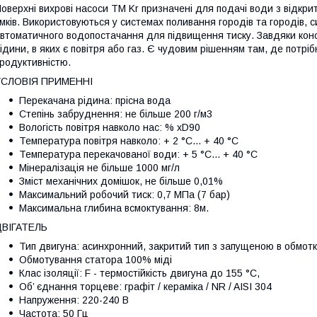
оверхні вихрові насоси ТМ Kr призначені для подачі води з відкрит
мків. Використовуються у системах поливання городів та городів,
втоматичного водопостачання для підвищення тиску. Завдяки конс
ідини, в яких є повітря або газ. Є чудовим рішенням там, де потр
родуктивністю.
УСЛОВІЯ ПРИМЕННІ
Перекачана рідина: прісна вода
Степінь забруднення: не більше 200 г/м3
Вологість повітря навколо нас: % xD90
Температура повітря навколо: + 2 °С... + 40 °С
Температура перекачованої води: + 5 °С... + 40 °С
Мінералізація не більше 1000 мг/л
Зміст механічних домішок, не більше 0,01%
Максимальний робочий тиск: 0,7 МПа (7 бар)
Максимальна глибина всмоктування: 8м.
ДВІГАТЕЛЬ
Тип двигуна: асинхронний, закритий тип з запущеною в обмот
Обмотування статора 100% міді
Клас ізоляції: F - термостійкість двигуна до 155 °С,
Об’ єднання торцеве: графіт / кераміка / NR / AISI 304
Напруження: 220-240 В
Частота: 50 Гц