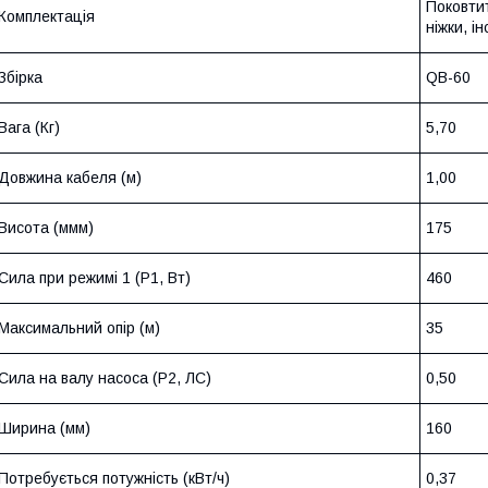
Поковтит
Комплектація
ніжки, і
Збірка
QB-60
Вага (Кг)
5,70
Довжина кабеля (м)
1,00
Висота (ммм)
175
Сила при режимі 1 (P1, Вт)
460
Максимальний опір (м)
35
Сила на валу насоса (P2, ЛС)
0,50
Ширина (мм)
160
Потребується потужність (кВт/ч)
0,37