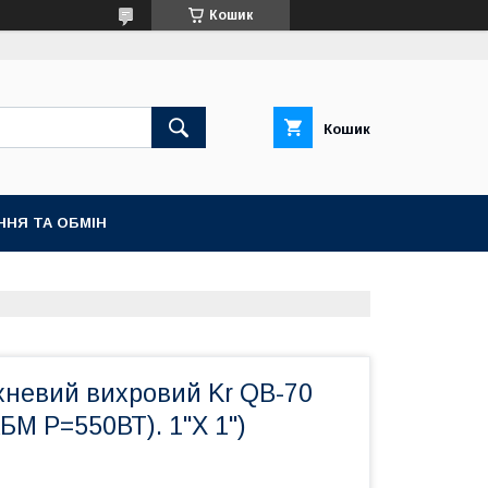
Кошик
Кошик
ННЯ ТА ОБМІН
хневий вихровий Kr QB-70
М P=550ВТ). 1"X 1")