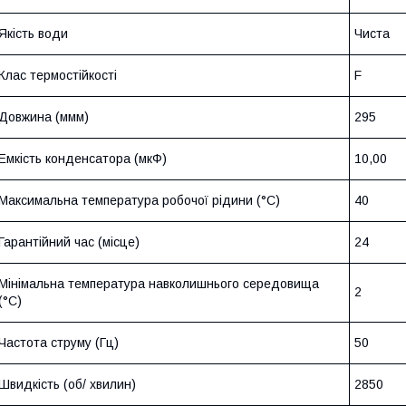
Якість води
Чиста
Клас термостійкості
F
Довжина (ммм)
295
Емкість конденсатора (мкФ)
10,00
Максимальна температура робочої рідини (°C)
40
Гарантійний час (місце)
24
Мінімальна температура навколишнього середовища
2
(°C)
Частота струму (Гц)
50
Швидкість (об/ хвилин)
2850