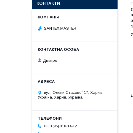
КОНТАКТИ
П
є
а
р
п
SANTEX.MASTER
Дмитро
вул. Олени Стасової 17, Харків,
Україна, Харків, Україна
+380 (95) 318-14-12