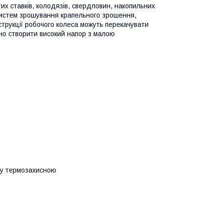
их ставків, колодязів, свердловин, накопильних
 систем зрошування крапельного зрошення,
трукції робочого колеса можуть перекачувати
ібно створити високий напор з малою
ку термозахисною