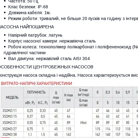
Частота: 50 Гц
Клас безпеки: IP-68
Довжина кабеля: 1м.
Режим роботи: тривалий, не більше 20 пусків на годину з інтер
НАСОСНА НАЙПОШИРЕНА
Напірний патрубок: латунь
Корпус насосної камери: нержавіюча сталь
Робочі колеса: технополімер полікарбонат і поліфененоксид (N
гідравлічної частини
Вал двигуна: нержавілий сталь AISI 304
ОСОБЕННОСТИ ЦЕНТРОБЕЖНЫХ НАСОСОВ
онструкція насоса складна і надійна. Насоса характеризується вис