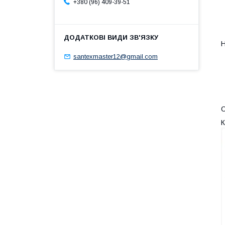
+380 (96) 409-39-51
santexmaster12@gmail.com
К