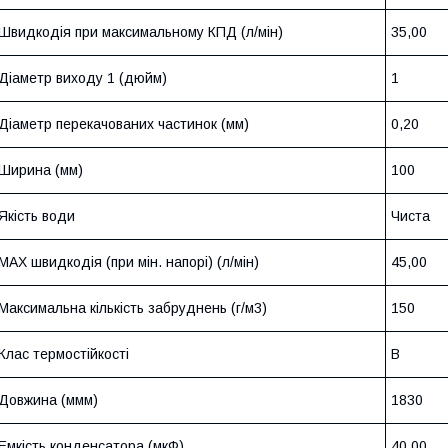
Швидкодія при максимальному КПД (л/мін)
35,00
Діаметр виходу 1 (дюйм)
1
Діаметр перекачованих частинок (мм)
0,20
Ширина (мм)
100
Якість води
Чиста
MAX швидкодія (при мін. напорі) (л/мін)
45,00
Максимальна кількість забруднень (г/м3)
150
Клас термостійкості
B
Довжина (ммм)
1830
Емкість конденсатора (мкФ)
40,00