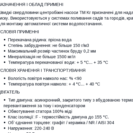
НАЗНАЧЕННЯ І ОБЛАД ПРИМЕНІ
видкі свердловини центробіжні насоси ТМ Kr призначені для нада
иску. Використовуються у системах поливання садів та городів, к
ля монтажу автоматичної системи водопостачання.
УСЛОВІЯ ПРИМЕННІ
Перекачана рідина: прісна вода
Степінь забруднення: не більше 150 г/м3
Максимальний розмір частинок бруду 0,2 мм
Мінералізація не більше 1500 мг/л
Температура перекачованої води: + 5 °С... + 35 °C
УСЛОВІЯ ХРАНЕННЯ І ТРАНСПОРТУВАННЯ
Вологість повітря навколо нас: % <90
Температура повітря навколо: + 4 °С... + 40 °С
ДВІГАТЕЛЬ
Тип двигуна: асинхронний, закритого типу з вбудованою терм
перевантаження за току і конденсатором
Обмотування статора 100% міді
Клас ізоляції: F - термостійкість двигуна до 155 °С.
Об’ єднання торцеве: графіт / кераміка / NR / AISI 304
Напруження: 220-240 В