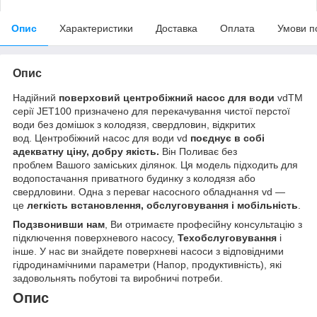
Опис
Характеристики
Доставка
Оплата
Умови п
Опис
Надійний
поверховий центробіжний насос для води
vdTM
серії JET100 призначено для перекачування чистої перстої
води без домішок з колодязя, свердловин, відкритих
вод. Центробіжний насос для води vd
поєднує в собі
адекватну ціну, добру якість.
Він Поливає без
проблем Вашого заміських ділянок. Ця модель підходить для
водопостачання приватного будинку з колодязя або
свердловини. Одна з переваг насосного обладнання vd —
це
легкість встановлення, обслуговування і мобільність
.
Подзвонивши нам
, Ви отримаєте професійну консультацію з
підключення поверхневого насосу,
Техобслуговування
і
інше. У нас ви знайдете поверхневі насоси з відповідними
гідродинамічними параметри (Напор, продуктивність), які
задовольнять побутові та виробничі потреби.
Опис