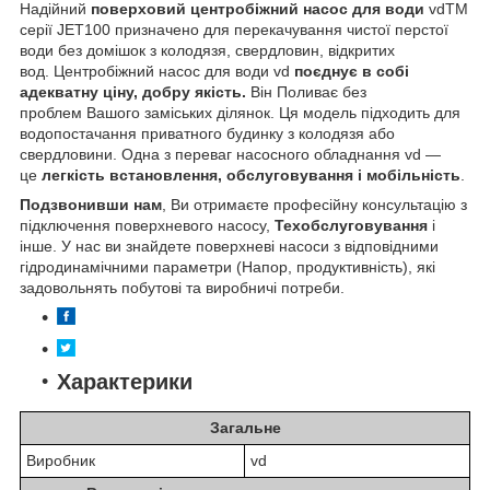
Надійний
поверховий центробіжний насос для води
vdTM
серії JET100 призначено для перекачування чистої перстої
води без домішок з колодязя, свердловин, відкритих
вод. Центробіжний насос для води vd
поєднує в собі
адекватну ціну, добру якість.
Він Поливає без
проблем Вашого заміських ділянок. Ця модель підходить для
водопостачання приватного будинку з колодязя або
свердловини. Одна з переваг насосного обладнання vd —
це
легкість встановлення, обслуговування і мобільність
.
Подзвонивши нам
, Ви отримаєте професійну консультацію з
підключення поверхневого насосу,
Техобслуговування
і
інше. У нас ви знайдете поверхневі насоси з відповідними
гідродинамічними параметри (Напор, продуктивність), які
задовольнять побутові та виробничі потреби.
Характерики
Загальне
Виробник
vd