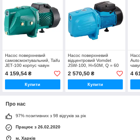
Насос поверхневий
Насос поверхневий
Насо
самовсмоктувальний, Taifu
відцентровий Vomdet
Auto
JET-100 корпус чавун
JSW-100, Н=50М, Q = 60
чаву
Н=43М, Q = 3,6 кбМ, P =
л/хв, P = 1100 Вт, 1"x1",
4 159,54
2 570,50
4 6
₴
₴
750 Вт, 1"x 1" (TF0029)
корп.чуган (VO4312)
Купити
Купити
Про нас
97% позитивних з 98 відгуків за рік
Працює з 26.02.2020
м. Харків