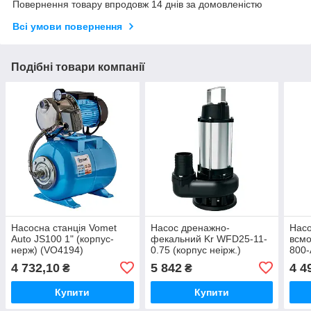
Повернення товару впродовж 14 днів за домовленістю
Всі умови повернення
Подібні товари компанії
Насосна станція Vomet
Насос дренажно-
Насо
Auto JS100 1" (корпус-
фекальний Kr WFD25-11-
всмо
нерж) (VO4194)
0.75 (корпус неірж.)
800-
(KP3141)
Q=3,
4 732,10
5 842
4 4
₴
₴
(KP3
Купити
Купити