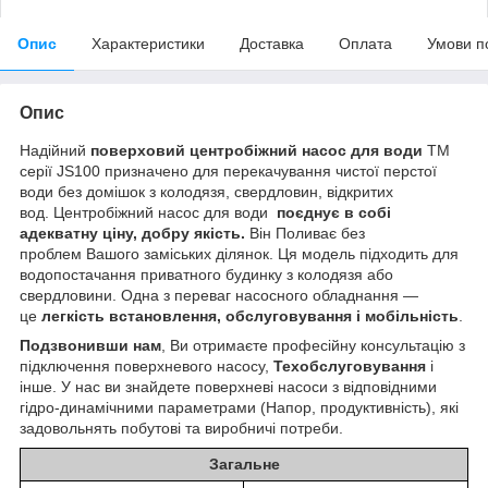
Опис
Характеристики
Доставка
Оплата
Умови п
Опис
Надійний
поверховий центробіжний насос для води
TM
серії JS100 призначено для перекачування чистої перстої
води без домішок з колодязя, свердловин, відкритих
вод. Центробіжний насос для води
поєднує в собі
адекватну ціну, добру якість.
Він Поливає без
проблем Вашого заміських ділянок. Ця модель підходить для
водопостачання приватного будинку з колодязя або
свердловини. Одна з переваг насосного обладнання —
це
легкість встановлення, обслуговування і мобільність
.
Подзвонивши нам
, Ви отримаєте професійну консультацію з
підключення поверхневого насосу,
Техобслуговування
і
інше. У нас ви знайдете поверхневі насоси з відповідними
гідро-динамічними параметрами (Напор, продуктивність), які
задовольнять побутові та виробничі потреби.
Загальне