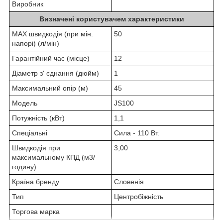
Виробник
Визначені користувачем характеристики
MAX швидкодія (при мін.
50
напорі) (л/мін)
Гарантійний час (місце)
12
Діаметр з' єднання (дюйм)
1
Максимальний опір (м)
45
Модель
JS100
Потужність (кВт)
1,1
Спеціальні
Сила - 110 Вт.
Швидкодія при
3,00
максимальному КПД (м3/
годину)
Країна бренду
Словенія
Тип
Центробіжність
Торгова марка