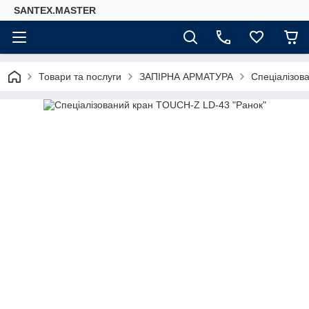
SANTEX.MASTER
Товари та послуги
ЗАПІРНА АРМАТУРА
Спеціалізова