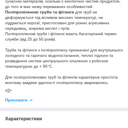
сучасних матеріалів, оскільки є екологічно чистим продуктом,
до того ж має низку переважних особливостей.
Поліпропіленові труби та фітинги
для труб
не
деформуються під впливом високих температур, не
піддаються корозії, пристосовані для різних агресивних
середовищ, зокрема кислот і лугів.
Поліпропіленові труби і фітинги мають багаторічний термін
служби (від 25 до 50 років).
Труби та фітинги з поліпропілену призначені для внутрішнього
холодного та гарячого водопостачання, теплої підлоги та
розведення систем центрального опалення з робочою
температурою до + 95°С.
Для поліпропіленових труб та фітингів характерна простота
монтажу завдяки здатності поліпропілену зварюватись.
n]]>
Приховати
Характеристики