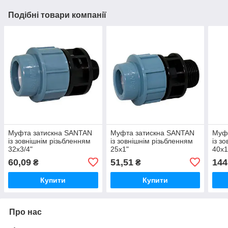
Подібні товари компанії
Муфта затискна SANTAN
Муфта затискна SANTAN
Муф
із зовнішнім різьбленням
із зовнішнім різьбленням
із з
32х3/4"
25х1"
40х1
60,09
51,51
144
₴
₴
Купити
Купити
Про нас