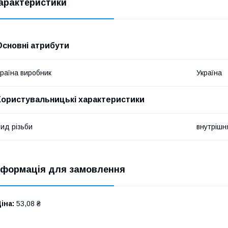
арактеристики
Основні атрибути
раїна виробник
Україна
Користувальницькі характеристики
ид різьби
внутрішн
нформація для замовлення
іна:
53,08 ₴