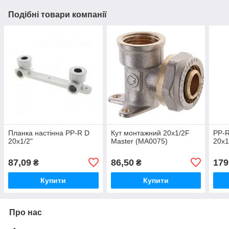
Подібні товари компанії
Планка настінна PP-R D
Кут монтажний 20x1/2F
PP-R
20х1/2"
Master (MA0075)
20х1
87,09
86,50
179
₴
₴
Купити
Купити
Про нас