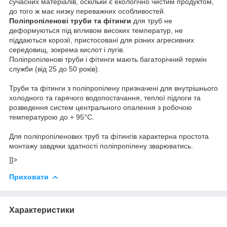
сучасних матеріалів, оскільки є екологічно чистим продуктом,
до того ж має низку переважних особливостей.
Поліпропіленові труби та фітинги
для труб
не
деформуються під впливом високих температур, не
піддаються корозії, пристосовані для різних агресивних
середовищ, зокрема кислот і лугів.
Поліпропіленові труби і фітинги мають багаторічний термін
служби (від 25 до 50 років).
Труби та фітинги з поліпропілену призначені для внутрішнього
холодного та гарячого водопостачання, теплої підлоги та
розведення систем центрального опалення з робочою
температурою до + 95°С.
Для поліпропіленових труб та фітингів характерна простота
монтажу завдяки здатності поліпропілену зварюватись.
]]>
Приховати
Характеристики