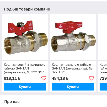
Подібні товари компанії
Кран кульовий з накидною
Кран із накидною гайкою
Кран
гайкою SANTAN
SANTAN (американка), №
гай
(американка), № 322 3/4"
322 1/2"
(аме
Professional
618,11
484,18
729
₴
₴
Купити
Купити
Про нас