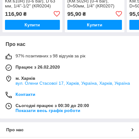
KM.610R) (0-6 bar), D 63
(KM.502R) (0-4 bar),
KM.5
мм, 1/4"-1/2" (KR0204)
D=50мм, 1/4" (KR0207)
D=50
116,90
95,90
95,
₴
₴
Купити
Купити
Про нас
97% позитивних з 98 відгуків за рік
Працює з 26.02.2020
м. Харків
вул. Олени Стасової 17, Харків, Україна, Харків, Україна
Контакти
Сьогодні працює з 00:30 до 20:00
Показати весь графік роботи
Про нас