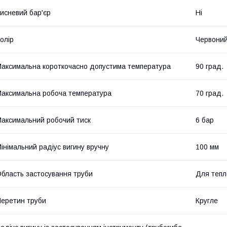
исневий бар'єр
Ні
олір
Червони
аксимальна короткочасно допустима температура
90 град.
аксимальна робоча температура
70 град.
аксимальний робочий тиск
6 бар
інімальний радіус вигину вручну
100 мм
бласть застосування труби
Для тепл
еретин труби
Кругле