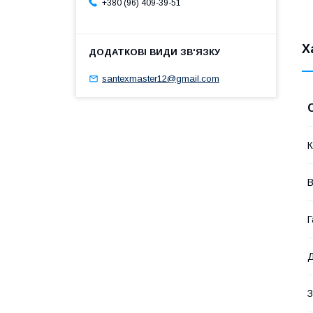
+380 (96) 409-39-51
Х
santexmaster12@gmail.com
К
В
Г
Д
З