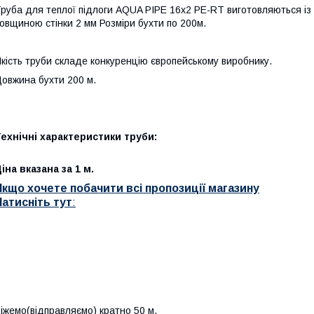
руба для теплої підлоги AQUA PIPE 16х2 PE-RT виготовляються із 
овщиною стінки 2 мм Розміри бухти по 200м.
кість труби складе конкуренцію європейському виробнику.
овжина бухти 200 м.
ехнічні характеристики труби:
іна вказана за 1 м.
Якщо хочете побачити всі пропозиції магазину
Натисніть тут
:
іжемо(відправляємо) кратно 50 м.