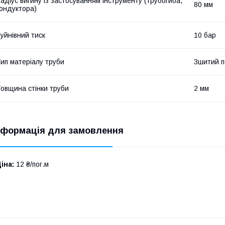
адіус вигину із застосуванням інструменту (трубогиба,
80 мм
ондуктора)
уйнівний тиск
10 бар
ип матеріалу труби
Зшитий п
овщина стінки труби
2 мм
нформація для замовлення
іна:
12 ₴/пог.м