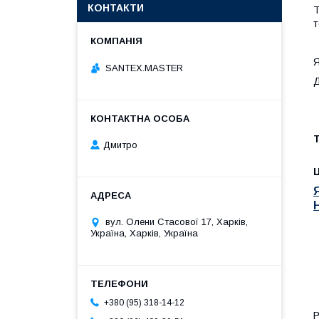
КОНТАКТИ
Т
т
Я
SANTEX.MASTER
Д
Т
Дмитро
Ц
вул. Олени Стасової 17, Харків,
Україна, Харків, Україна
+380 (95) 318-14-12
Р