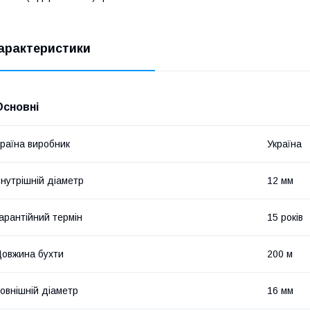
арактеристики
Основні
раїна виробник
Україна
нутрішній діаметр
12 мм
арантійний термін
15 років
овжина бухти
200 м
овнішній діаметр
16 мм