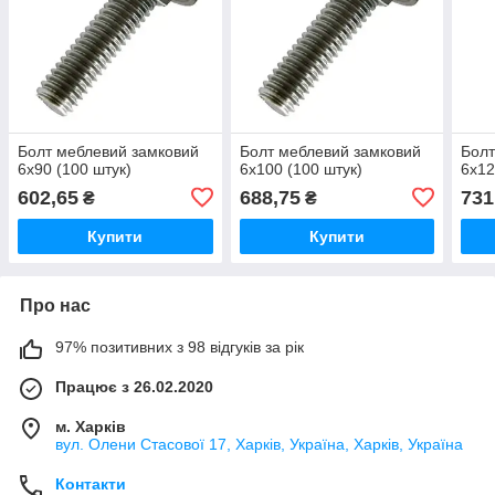
Болт меблевий замковий
Болт меблевий замковий
Болт
6х90 (100 штук)
6х100 (100 штук)
6х12
602,65
688,75
731
₴
₴
Купити
Купити
Про нас
97% позитивних з 98 відгуків за рік
Працює з 26.02.2020
м. Харків
вул. Олени Стасової 17, Харків, Україна, Харків, Україна
Контакти