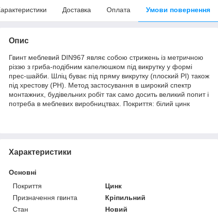
арактеристики
Доставка
Оплата
Умови повернення
Опис
Гвинт меблевий DIN967 являє собою стрижень із метричною
різзю з гриба-подібним капелюшком під викрутку у формі
прес-шайби. Шліц буває під пряму викрутку (плоский PI) також
під хрестову (PH). Метод застосування в широкий спектр
монтажних, будівельних робіт так само досить великий попит і
потреба в меблевих виробництвах. Покриття: білий цинк
Характеристики
Основні
Покриття
Цинк
Призначення гвинта
Кріпильний
Стан
Новий