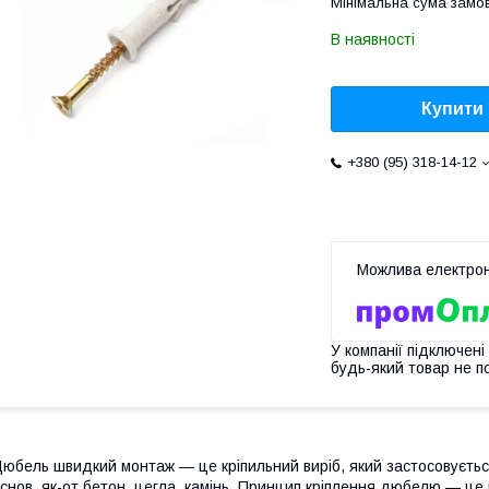
Мінімальна сума замов
В наявності
Купити
+380 (95) 318-14-12
У компанії підключені
будь-який товар не п
юбель швидкий монтаж — це кріпильний виріб, який застосовуєтьс
снов, як-от бетон, цегла, камінь. Принцип кріплення дюбелю — це 