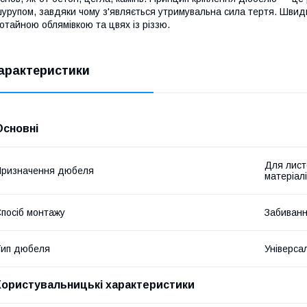
урупом, завдяки чому з'являється утримувальна сила тертя. Швид
отайною облямівкою та цвях із різзю.
арактеристики
Основні
Для листо
Призначення дюбеля
матеріал
посіб монтажу
Забиван
Тип дюбеля
Універса
Користувальницькі характеристики