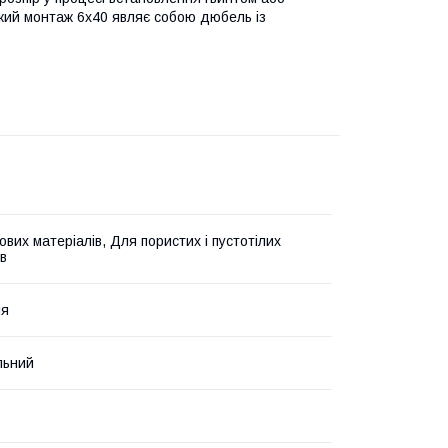
кий монтаж 6х40 являє собою дюбель із
вих матеріалів, Для пористих і пустотілих
ів
ня
льний