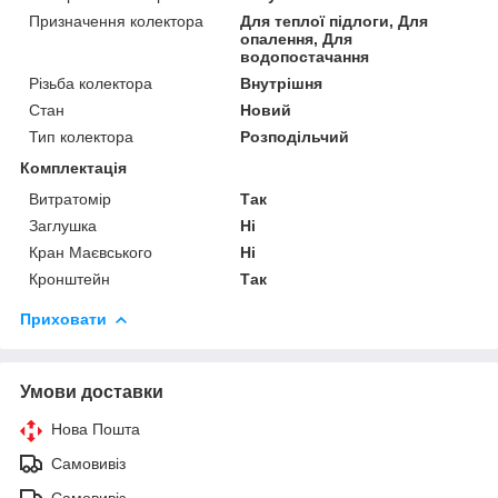
Призначення колектора
Для теплої підлоги, Для
опалення, Для
водопостачання
Різьба колектора
Внутрішня
Стан
Новий
Тип колектора
Розподільчий
Комплектація
Витратомір
Так
Заглушка
Ні
Кран Маєвського
Ні
Кронштейн
Так
Приховати
Умови доставки
Нова Пошта
Самовивіз
Самовивіз