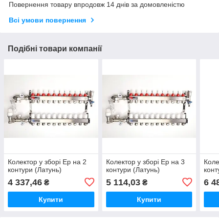
Повернення товару впродовж 14 днів за домовленістю
Всі умови повернення
Подібні товари компанії
Колектор у зборі Ep на 2
Колектор у зборі Ep на 3
Коле
контури (Латунь)
контури (Латунь)
конт
4 337,46
5 114,03
6 4
₴
₴
Купити
Купити