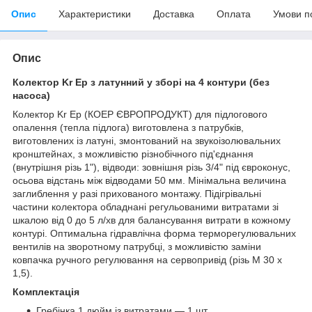
Опис
Характеристики
Доставка
Оплата
Умови п
Опис
Колектор Kr Ep з латунний у зборі на 4 контури (без
насоса)
Колектор Kr Ep (КОЕР ЄВРОПРОДУКТ) для підлогового
опалення (тепла підлога) виготовлена з патрубків,
виготовлених із латуні, змонтований на звукоізолювальних
кронштейнах, з можливістю різнобічного під'єднання
(внутрішня різь 1"), відводи: зовнішня різь 3/4" під євроконус,
осьова відстань між відводами 50 мм. Мінімальна величина
заглиблення у разі прихованого монтажу. Підігрівальні
частини колектора обладнані регульованими витратами зі
шкалою від 0 до 5 л/хв для балансування витрати в кожному
контурі. Оптимальна гідравлічна форма терморегулювальних
вентилів на зворотному патрубці, з можливістю заміни
ковпачка ручного регулювання на сервопривід (різь М 30 х
1,5).
Комплектація
Гребінка 1 дюйм із витратами — 1 шт.