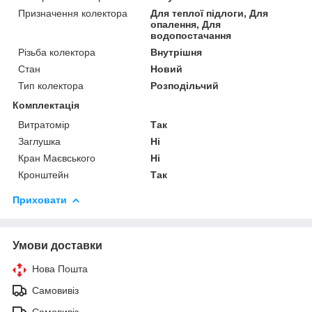
Призначення колектора
Для теплої підлоги, Для
опалення, Для
водопостачання
Різьба колектора
Внутрішня
Стан
Новий
Тип колектора
Розподільчий
Комплектація
Витратомір
Так
Заглушка
Ні
Кран Маєвського
Ні
Кронштейн
Так
Приховати
Умови доставки
Нова Пошта
Самовивіз
Самовивіз