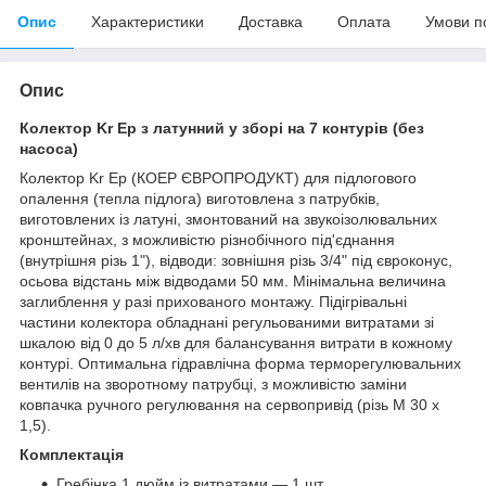
Опис
Характеристики
Доставка
Оплата
Умови п
Опис
Колектор Kr Ep з латунний у зборі на 7 контурів (без
насоса)
Колектор Kr Ep (КОЕР ЄВРОПРОДУКТ) для підлогового
опалення (тепла підлога) виготовлена з патрубків,
виготовлених із латуні, змонтований на звукоізолювальних
кронштейнах, з можливістю різнобічного під'єднання
(внутрішня різь 1"), відводи: зовнішня різь 3/4" під євроконус,
осьова відстань між відводами 50 мм. Мінімальна величина
заглиблення у разі прихованого монтажу. Підігрівальні
частини колектора обладнані регульованими витратами зі
шкалою від 0 до 5 л/хв для балансування витрати в кожному
контурі. Оптимальна гідравлічна форма терморегулювальних
вентилів на зворотному патрубці, з можливістю заміни
ковпачка ручного регулювання на сервопривід (різь М 30 х
1,5).
Комплектація
Гребінка 1 дюйм із витратами — 1 шт.