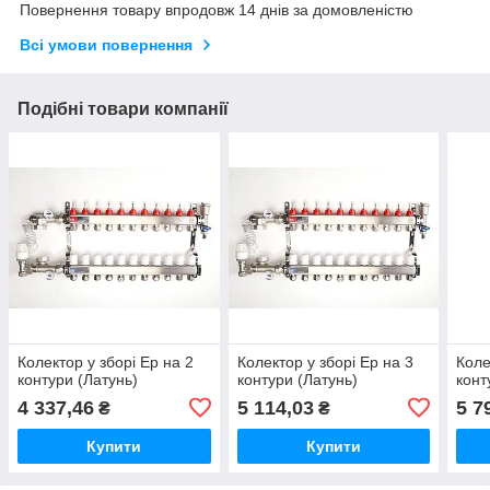
Повернення товару впродовж 14 днів за домовленістю
Всі умови повернення
Подібні товари компанії
Колектор у зборі Ep на 2
Колектор у зборі Ep на 3
Коле
контури (Латунь)
контури (Латунь)
конт
4 337,46
5 114,03
5 7
₴
₴
Купити
Купити