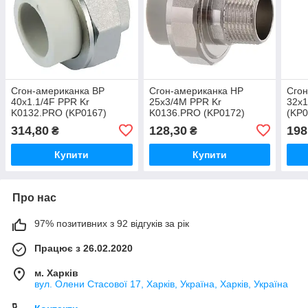
Сгон-американка ВР
Сгон-американка НР
Сгон
40x1.1/4F PPR Kr
25x3/4M PPR Kr
32x1
K0132.PRO (KP0167)
K0136.PRO (KP0172)
(KP0
314,80
128,30
198
₴
₴
Купити
Купити
Про нас
97% позитивних з 92 відгуків за рік
Працює з 26.02.2020
м. Харків
вул. Олени Стасової 17, Харків, Україна, Харків, Україна