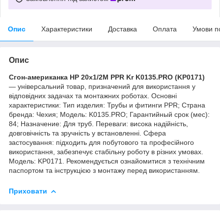
Опис
Характеристики
Доставка
Оплата
Умови п
Опис
Сгон-американка НР 20x1/2M PPR Kr K0135.PRO (KP0171)
— універсальний товар, призначений для використання у
відповідних задачах та монтажних роботах. Основні
характеристики: Тип изделия: Трубы и фитинги PPR; Страна
бренда: Чехия; Мoдель: K0135.PRO; Гарантийный срок (мес):
84; Назначение: Для труб. Переваги: висока надійність,
довговічність та зручність у встановленні. Сфера
застосування: підходить для побутового та професійного
використання, забезпечує стабільну роботу в різних умовах.
Модель: KP0171. Рекомендується ознайомитися з технічним
паспортом та інструкцією з монтажу перед використанням.
Приховати