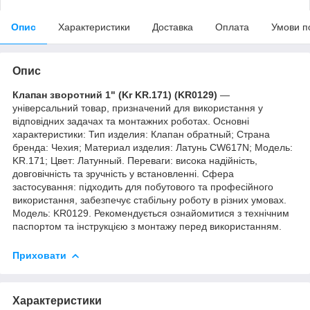
Опис
Характеристики
Доставка
Оплата
Умови п
Опис
Клапан зворотний 1" (Kr KR.171) (KR0129)
—
універсальний товар, призначений для використання у
відповідних задачах та монтажних роботах. Основні
характеристики: Тип изделия: Клапан обратный; Страна
бренда: Чехия; Материал изделия: Латунь CW617N; Мoдель:
KR.171; Цвет: Латунный. Переваги: висока надійність,
довговічність та зручність у встановленні. Сфера
застосування: підходить для побутового та професійного
використання, забезпечує стабільну роботу в різних умовах.
Модель: KR0129. Рекомендується ознайомитися з технічним
паспортом та інструкцією з монтажу перед використанням.
Приховати
Характеристики