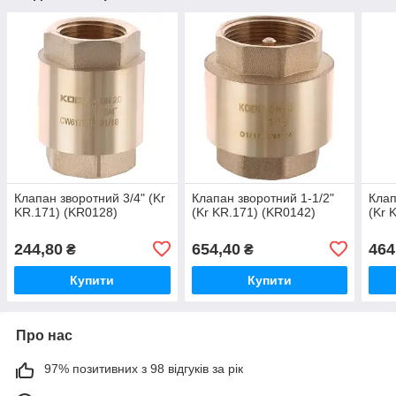
Клапан зворотний 3/4" (Kr
Клапан зворотний 1-1/2"
Клап
KR.171) (KR0128)
(Kr KR.171) (KR0142)
(Kr 
244,80
654,40
464
₴
₴
Купити
Купити
Про нас
97% позитивних з 98 відгуків за рік