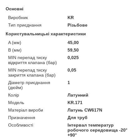
Основні
Виробник
KR
Тип приєднання
Різьбове
Користувальницькі характеристики
A (мм)
45,00
B (мм)
59,50
MIN перепад тиску
0,025
відкриття клапана (бар)
MIN перепад тиску
0,05
закриття клапана (бар)
Діаметр приєднання
1
(дюйм)
Колір
Латунний
Мoдель
KR.171
Матеріал вироби
Латунь CW617N
Призначення
Для труб
Особливості
Інтервал температур
робочого середовища -20°
+90°