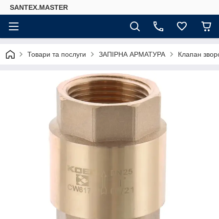
SANTEX.MASTER
Товари та послуги
ЗАПІРНА АРМАТУРА
Клапан звор