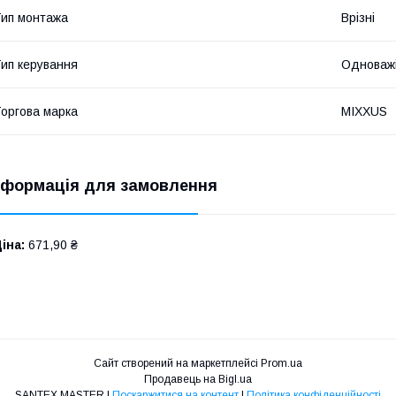
ип монтажа
Врізні
ип керування
Одноважі
оргова марка
MIXXUS
нформація для замовлення
іна:
671,90 ₴
Сайт створений на маркетплейсі
Prom.ua
Продавець на Bigl.ua
SANTEX.MASTER |
Поскаржитися на контент
|
Політика конфіденційності