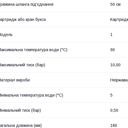
овжина шланга під'єднання
50 см
артридж або кран букса
Картрид
Мoдель
1
аксимальна температура води (°C)
90
аксимальний тиск (бар)
10,00
атеріал вироби
Неіржавк
інімальна температура води (°C)
5
інімальний тиск (бар)
0,50
агальна довжина (мм)
180