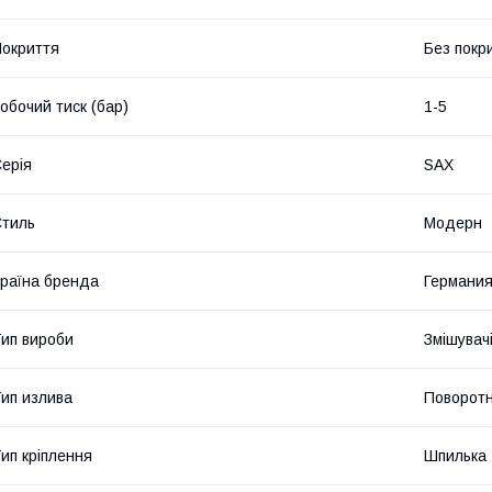
окриття
Без покр
обочий тиск (бар)
1-5
ерія
SAX
тиль
Модерн
раїна бренда
Германи
ип вироби
Змішувач
ип излива
Поворот
ип кріплення
Шпилька