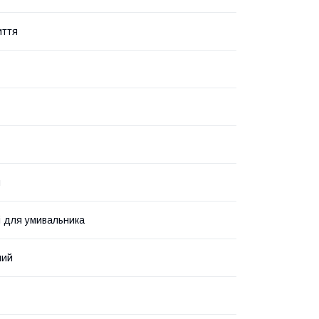
иття
я
і для умивальника
ний