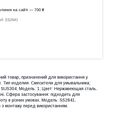
лення на сайті — 700 ₴
од:
SS2841
ий товар, призначений для використання у
и: Тип изделия: Смесители для умывальника;
 SUS304; Мoдель: 1; Цвет: Нержавеющая сталь.
енні. Сфера застосування: підходить для
оту в різних умовах. Модель: SS2841.
ю з монтажу перед використанням.