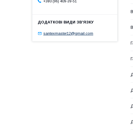
+380 (96) 409-39-51
В
В
santexmaster12@gmail.com
Г
Г
Д
Д
Д
Д