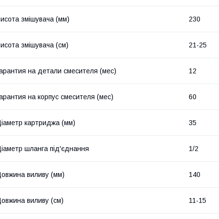
исота змішувача (мм)
230
исота змішувача (см)
21-25
арантия на детали смесителя (мес)
12
арантия на корпус смесителя (мес)
60
іаметр картриджа (мм)
35
іаметр шланга під'єднання
1/2
овжина виливу (мм)
140
овжина виливу (см)
11-15