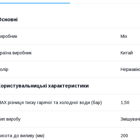
Основні
иробник
Mix
раїна виробник
Китай
олір
Нержавію
Користувальницькі характеристики
AX різниця тиску гарячої та холодної води (бар)
1,50
ип виробу
Змішувач
исота до виливу (мм)
200