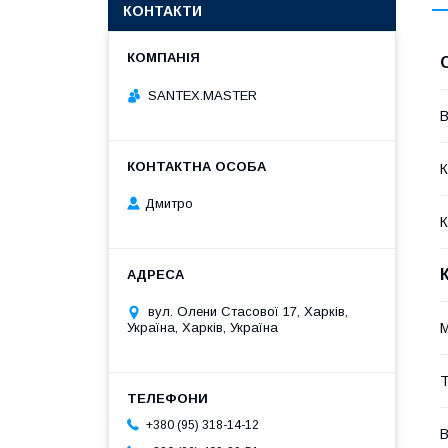
КОНТАКТИ
SANTEX.MASTER
В
К
Дмитро
К
вул. Олени Стасової 17, Харків,
M
Україна, Харків, Україна
Т
+380 (95) 318-14-12
В