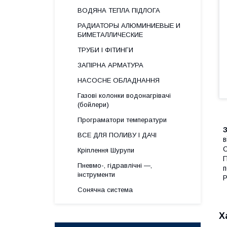
ВОДЯНА ТЕПЛА ПІДЛОГА
РАДИАТОРЫ АЛЮМИНИЕВЫЕ И
БИМЕТАЛЛИЧЕСКИЕ
ТРУБИ І ФІТИНГИ
ЗАПІРНА АРМАТУРА
НАСОСНЕ ОБЛАДНАННЯ
Газові колонки водонагрівачі
(бойлери)
Програматори температури
З
ВСЕ ДЛЯ ПОЛИВУ І ДАЧІ
в
С
Кріплення Шурупи
П
Пневмо-, гідравлічні —,
п
інструменти
Р
Сонячна система
Х