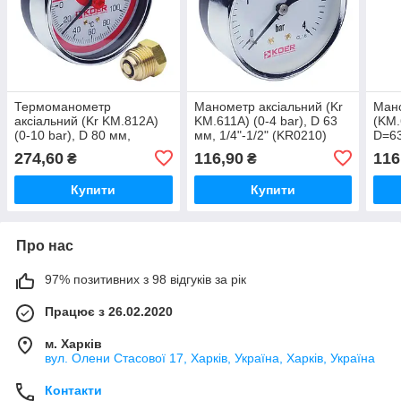
Термоманометр
Манометр аксіальний (Kr
Мано
аксіальний (Kr KM.812A)
KM.611A) (0-4 bar), D 63
(KM.
(0-10 bar), D 80 мм,
мм, 1/4"-1/2" (KR0210)
D=63
1/4"-1/2" (KR0219)
274,60
116,90
116
₴
₴
Купити
Купити
Про нас
97% позитивних з 98 відгуків за рік
Працює з 26.02.2020
м. Харків
вул. Олени Стасової 17, Харків, Україна, Харків, Україна
Контакти