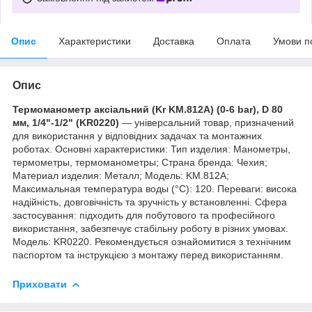
Опис
Характеристики
Доставка
Оплата
Умови п
Опис
Термоманометр аксіальний (Kr KM.812A) (0-6 bar), D 80
мм, 1/4"-1/2" (KR0220)
— універсальний товар, призначений
для використання у відповідних задачах та монтажних
роботах. Основні характеристики: Тип изделия: Манометры,
термометры, термоманометры; Страна бренда: Чехия;
Материал изделия: Металл; Мoдель: KM.812A;
Максимальная температура воды (°C): 120. Переваги: висока
надійність, довговічність та зручність у встановленні. Сфера
застосування: підходить для побутового та професійного
використання, забезпечує стабільну роботу в різних умовах.
Модель: KR0220. Рекомендується ознайомитися з технічним
паспортом та інструкцією з монтажу перед використанням.
Приховати