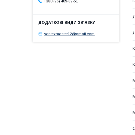
Г
+380 (96) 409-39-51
Д
Д
santexmaster12@gmail.com
К
К
М
М
С