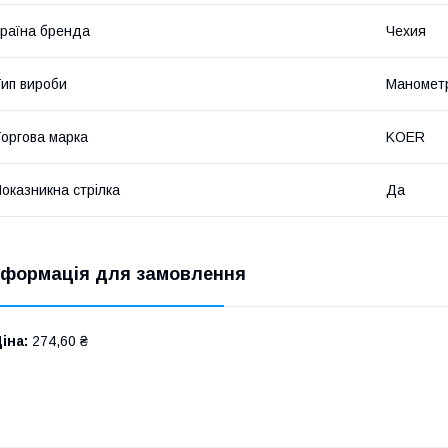
раїна бренда
Чехия
ип вироби
Манометр
оргова марка
KOER
оказникна стрілка
Да
нформація для замовлення
іна:
274,60 ₴