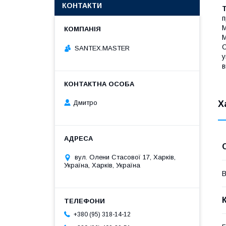
КОНТАКТИ
Т
п
М
М
С
SANTEX.MASTER
у
в
Дмитро
Х
вул. Олени Стасової 17, Харків,
Україна, Харків, Україна
В
+380 (95) 318-14-12