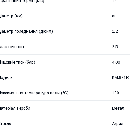
арантійний термін (міс)
12
іаметр (мм)
80
іаметр приєднання (дюйм)
1/2
лас точності
2.5
інцевий тиск (бар)
4,00
Мoдель
KM.821R
аксимальна температура води (°C)
120
атеріал вироби
Метал
текло
Акрил