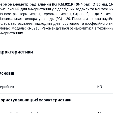
ермоманометр радіальний (Kr KM.821R) (0-4 bar), D 80 мм, 1/4
ризначений для використання у відповідних задачах та монтажних
анометры, термометры, термоманометры; Страна бренда: Чехия;
аксимальная температура воды (°C): 120. Переваги: висока надійніс
фера застосування: підходить для побутового та професійного вик
мовах. Модель: KR0213. Рекомендується ознайомитися з технічним
икористанням.
арактеристики
Основні
иробник
KR
Користувальницькі характеристики