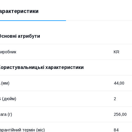
арактеристики
Основні атрибути
иробник
KR
Користувальницькі характеристики
 (мм)
44,00
 (дюйм)
2
ага (г)
256,00
арантійний термін (міс)
84