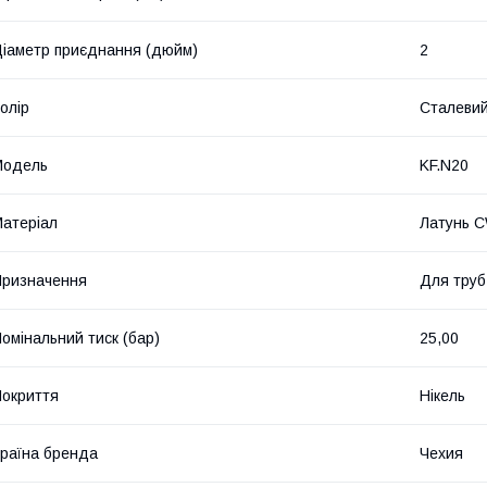
іаметр приєднання (дюйм)
2
олір
Сталеви
Мoдель
KF.N20
атеріал
Латунь 
ризначення
Для труб
омінальний тиск (бар)
25,00
окриття
Нікель
раїна бренда
Чехия