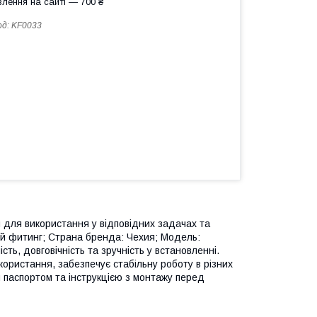
лення на сайті — 700 ₴
од:
KF0033
 для використання у відповідних задачах та
ый фитинг; Страна бренда: Чехия; Мoдель:
ть, довговічність та зручність у встановленні.
ористання, забезпечує стабільну роботу в різних
 паспортом та інструкцією з монтажу перед