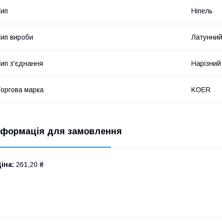
ип
Ніпель
ип вироби
Латунний
ип з'єднання
Нарізний
оргова марка
KOER
нформація для замовлення
іна:
261,20 ₴