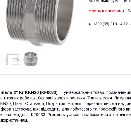
Мінімальна сума замов
Немає в наявності
К
+380 (95) 318-14-12
іпель 2" Kr KF.N20 (KF0033)
— універсальний товар, призначений
онтажних роботах. Основні характеристики: Тип изделия: Латунн
F.N20; Цвет: Стальной; Покрытие: Никель. Переваги: висока надійніс
фера застосування: підходить для побутового та професійного вик
мовах. Модель: KF0033. Рекомендується ознайомитися з технічним
икористанням.