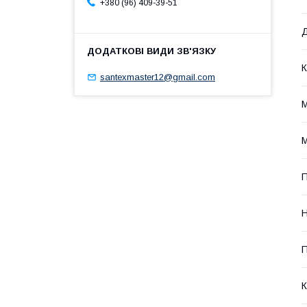
+380 (96) 409-39-51
Д
К
santexmaster12@gmail.com
М
П
Н
П
К