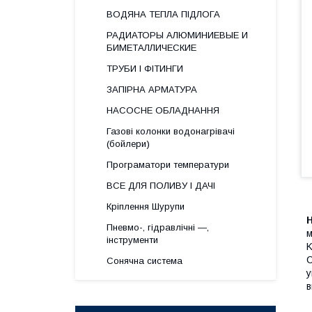
ВОДЯНА ТЕПЛА ПІДЛОГА
РАДИАТОРЫ АЛЮМИНИЕВЫЕ И
БИМЕТАЛЛИЧЕСКИЕ
ТРУБИ І ФІТИНГИ
ЗАПІРНА АРМАТУРА
НАСОСНЕ ОБЛАДНАННЯ
Газові колонки водонагрівачі
(бойлери)
Програматори температури
ВСЕ ДЛЯ ПОЛИВУ І ДАЧІ
Кріплення Шурупи
Н
Пневмо-, гідравлічні —,
м
інструменти
K
С
Сонячна система
у
в