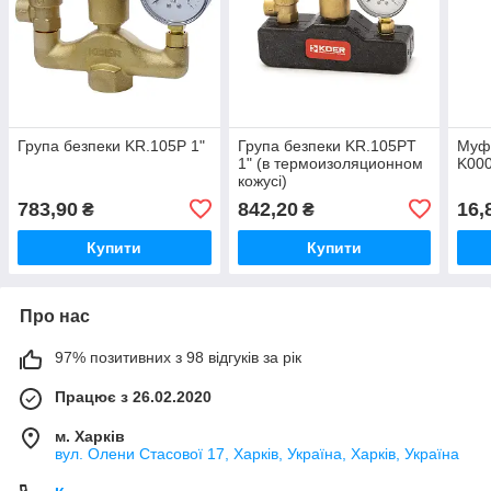
Група безпеки KR.105P 1"
Група безпеки KR.105PT
Муфт
1" (в термоизоляционном
K00
кожусі)
783,90
842,20
16,
₴
₴
Купити
Купити
Про нас
97% позитивних з 98 відгуків за рік
Працює з 26.02.2020
м. Харків
вул. Олени Стасової 17, Харків, Україна, Харків, Україна