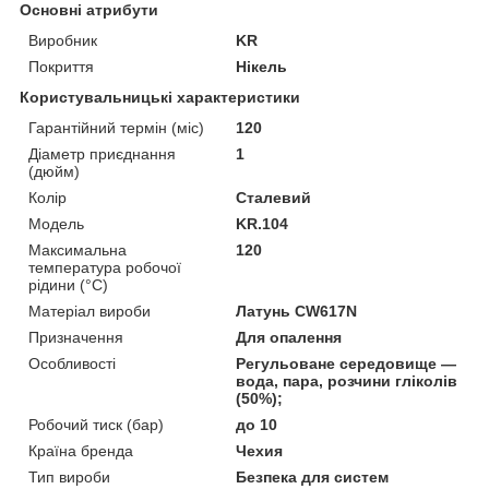
Основні атрибути
Виробник
KR
Покриття
Нікель
Користувальницькі характеристики
Гарантійний термін (міс)
120
Діаметр приєднання
1
(дюйм)
Колір
Сталевий
Мoдель
KR.104
Максимальна
120
температура робочої
рідини (°C)
Матеріал вироби
Латунь CW617N
Призначення
Для опалення
Особливості
Регульоване середовище —
вода, пара, розчини гліколів
(50%);
Робочий тиск (бар)
до 10
Країна бренда
Чехия
Тип вироби
Безпека для систем