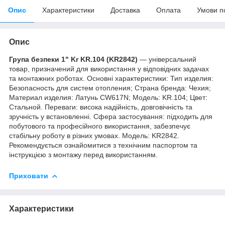
Опис
Характеристики
Доставка
Оплата
Умови п
Опис
Група безпеки 1" Kr KR.104 (KR2842)
— універсальний
товар, призначений для використання у відповідних задачах
та монтажних роботах. Основні характеристики: Тип изделия:
Безопасность для систем отопления; Страна бренда: Чехия;
Материал изделия: Латунь CW617N; Мoдель: KR.104; Цвет:
Стальной. Переваги: висока надійність, довговічність та
зручність у встановленні. Сфера застосування: підходить для
побутового та професійного використання, забезпечує
стабільну роботу в різних умовах. Модель: KR2842.
Рекомендується ознайомитися з технічним паспортом та
інструкцією з монтажу перед використанням.
Приховати
Характеристики