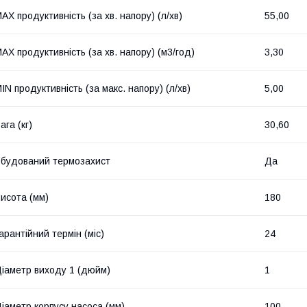
AX продуктивність (за хв. напору) (л/хв)
55,00
AX продуктивність (за хв. напору) (м3/год)
3,30
IN продуктивність (за макс. напору) (л/хв)
5,00
ага (кг)
30,60
будований термозахист
Да
исота (мм)
180
арантійний термін (міс)
24
іаметр виходу 1 (дюйм)
1
іаметр корпусу насоса (мм)
100