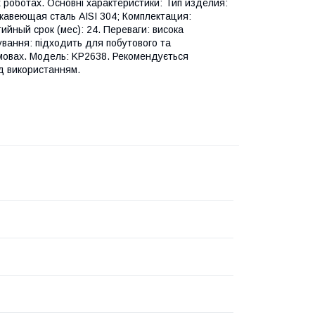
 роботах. Основні характеристики: Тип изделия:
авеющая сталь AISI 304; Комплектация:
ийный срок (мес): 24. Переваги: висока
сування: підходить для побутового та
умовах. Модель: KP2638. Рекомендується
д використанням.