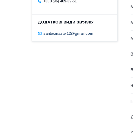
+380 (96) 409-39-51
M
M
santexmaster12@gmail.com
M
В
В
В
Г
Д
Д