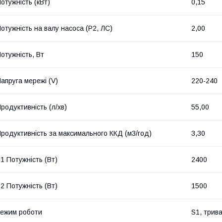
отужність (кВт)
0,15
отужність на валу насоса (P2, ЛС)
2,00
отужність, Вт
150
апруга мережі (V)
220-240
родуктивність (л/хв)
55,00
родуктивність за максимального ККД (м3/год)
3,30
1 Потужність (Вт)
2400
2 Потужність (Вт)
1500
ежим роботи
S1, трив