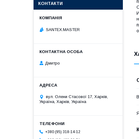
п
КОНТАКТИ
С
И
н
п
SANTEX.MASTER
о
Х
Дмитро
вул. Олени Стасової 17, Харків,
В
Україна, Харків, Україна
Я
+380 (95) 318-14-12