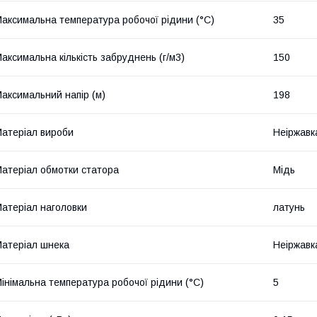
аксимальна температура робочої рідини (°C)
35
аксимальна кількість забруднень (г/м3)
150
аксимальний напір (м)
198
атеріал вироби
Неіржавк
атеріал обмотки статора
Мідь
атеріал наголовки
латунь
атеріал шнека
Неіржавк
інімальна температура робочої рідини (°C)
5