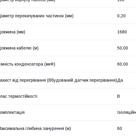
іаметр перекачуваних частинок (мм)
0,20
овжина (мм)
1680
овжина кабелю (м)
50,00
мність конденсатора (мкФ)
60,00
ахист від перегрівання (Вбудований датчик перегрівання)
Да
лас термостійкості
B
омплектація
Ізоляційн
аксимальна глибина занурення (м)
60