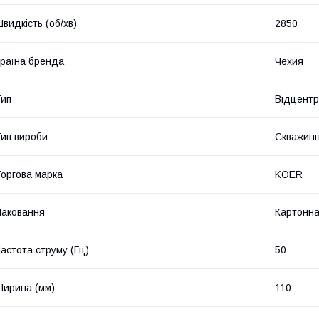
видкість (об/хв)
2850
раїна бренда
Чехия
ип
Відцентр
ип вироби
Скважинн
оргова марка
KOER
аковання
Картонна
астота струму (Гц)
50
ирина (мм)
110