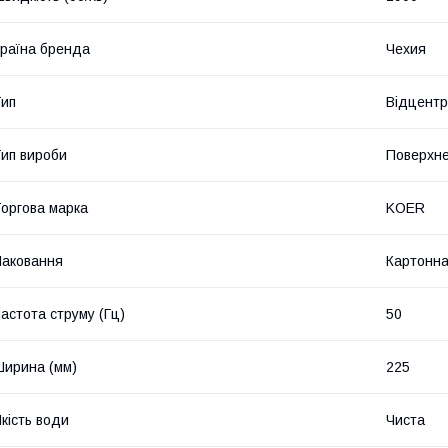
раїна бренда
Чехия
ип
Відцентр
ип вироби
Поверхне
оргова марка
KOER
аковання
Картонна
астота струму (Гц)
50
ирина (мм)
225
кість води
Чиста