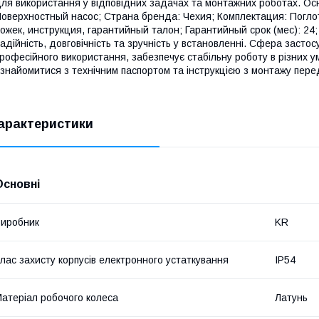
ля використання у відповідних задачах та монтажних роботах. Осн
оверхностный насос; Страна бренда: Чехия; Комплектация: Погло
ожек, инструкция, гарантийный талон; Гарантийный срок (мес): 24
адійність, довговічність та зручність у встановленні. Сфера засто
рофесійного використання, забезпечує стабільну роботу в різних 
знайомитися з технічним паспортом та інструкцією з монтажу пере
арактеристики
Основні
иробник
KR
лас захисту корпусів електронного устаткування
IP54
атеріал робочого колеса
Латунь