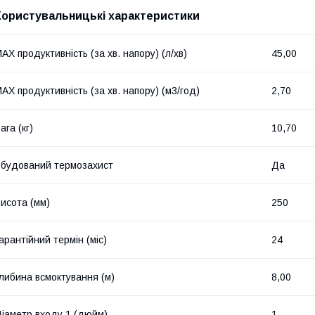
Користувальницькі характеристики
AX продуктивність (за хв. напору) (л/хв)
45,00
AX продуктивність (за хв. напору) (м3/год)
2,70
ага (кг)
10,70
будований термозахист
Да
исота (мм)
250
арантійний термін (міс)
24
либина всмоктування (м)
8,00
іаметр входу 1 (дюйм)
1