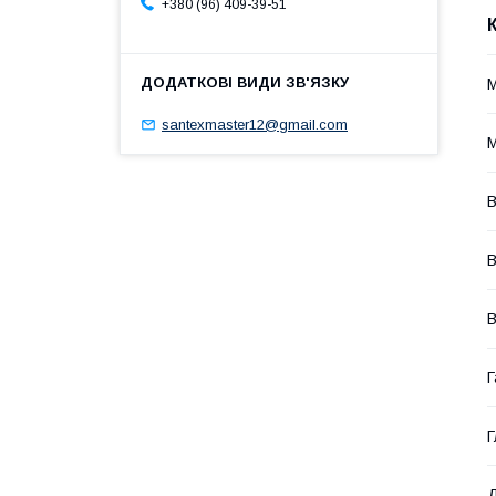
+380 (96) 409-39-51
M
santexmaster12@gmail.com
M
В
В
В
Г
Г
Д