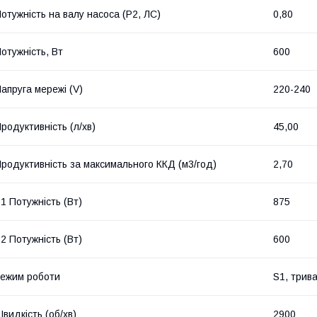
отужність на валу насоса (P2, ЛС)
0,80
отужність, Вт
600
апруга мережі (V)
220-240
родуктивність (л/хв)
45,00
родуктивність за максимального ККД (м3/год)
2,70
1 Потужність (Вт)
875
2 Потужність (Вт)
600
ежим роботи
S1, трив
видкість (об/хв)
2900