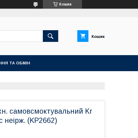
Кошик
Кошик
ННЯ ТА ОБМІН
хн. самовсмоктувальний Kr
с неірж. (KP2662)