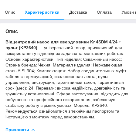
Опис
Характеристики
Доставка
Оплата
Умови 
Опис
Відцентровий насос для свердловини Kr 4SDM 4/24 +
пульт (KP2640)
— універсальний товар, призначений для
використання у відповідних задачах та монтажних роботах.
Основні характеристики: Тип изделия: Скважинный насос;
Страна бренда: Чехия; Материал изделия: Нержавеющая
сталь AISI 304; Комплектация: Набор соединительных муфт
кабеля с термоусадкой, изоляционная лента, пульт
управления, инструкция, гарантийный талон; Гарантийный
срок (мес): 24. Переваги: висока надійність, довговічність та
зручність у встановленні. Сфера застосування: підходить для
побутового та професійного використання, забезпечує
стабільну роботу в різних умовах. Модель: KP2640.
Рекомендується ознайомитися з технічним паспортом та
інструкцією з монтажу перед використанням.
Приховати