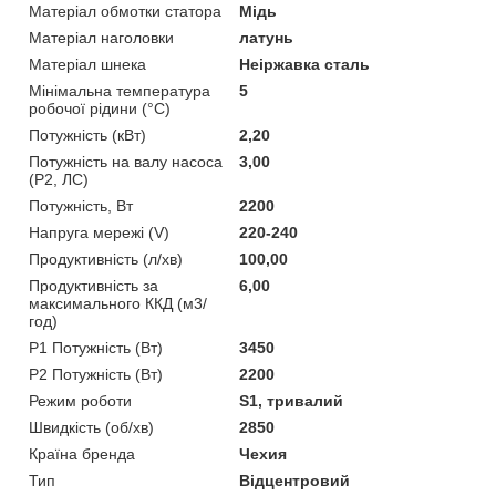
Матеріал обмотки статора
Мідь
Матеріал наголовки
латунь
Матеріал шнека
Неіржавка сталь
Мінімальна температура
5
робочої рідини (°C)
Потужність (кВт)
2,20
Потужність на валу насоса
3,00
(P2, ЛС)
Потужність, Вт
2200
Напруга мережі (V)
220-240
Продуктивність (л/хв)
100,00
Продуктивність за
6,00
максимального ККД (м3/
год)
Р1 Потужність (Вт)
3450
Р2 Потужність (Вт)
2200
Режим роботи
S1, тривалий
Швидкість (об/хв)
2850
Країна бренда
Чехия
Тип
Відцентровий