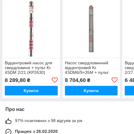
Відцентровий насос для
Насос свердловинний
Відц
свердловини + пульт Kr
відцентровий Kr
свер
4SDM 2/21 (KP2630)
4SDM6/9+35М + пульт
2/27
Н=65 м Q = 8.4 м3, P =
8 289,80
8 704,60
6 4
₴
₴
920 Вт, каб.35 м. (KP3357)
Купити
Купити
Про нас
97% позитивних з 98 відгуків за рік
Працює з 26.02.2020