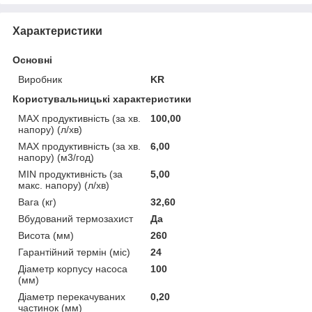
Характеристики
Основні
Виробник
KR
Користувальницькі характеристики
MAX продуктивність (за хв.
100,00
напору) (л/хв)
MAX продуктивність (за хв.
6,00
напору) (м3/год)
MIN продуктивність (за
5,00
макс. напору) (л/хв)
Вага (кг)
32,60
Вбудований термозахист
Да
Висота (мм)
260
Гарантійний термін (міс)
24
Діаметр корпусу насоса
100
(мм)
Діаметр перекачуваних
0,20
частинок (мм)