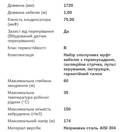
Довжина (мм)
1720
Довжина кабелю (м)
1,00
Ємність конденсатора
75,00
(мкФ)
Захист від перегрівання
Да
(Вбудований датчик
перегрівання)
Клас термостійкості
B
Комплектація
Набір сполучних муфт
кабелю з термоусадкою,
ізоляційна стрічка, пульт
керування, інструкція,
гарантійний талон
Максимальна глибина
60
занурення (м)
Максимальна
35
температура робочої
рідини (°C)
Максимальна кількість
150
забруднень (г/м3)
Максимальний напір (м)
174
Матеріал вироби
Неіржавка сталь AISI 304