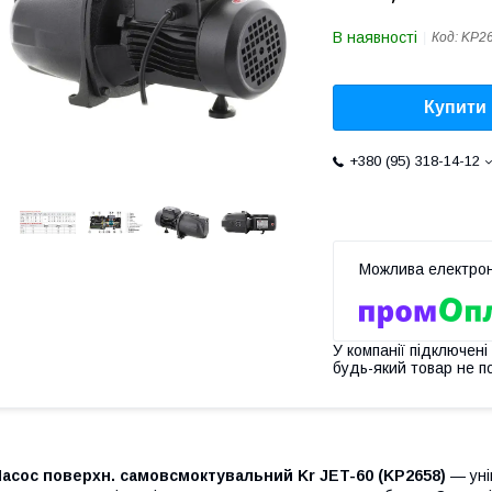
В наявності
Код:
KP2
Купити
+380 (95) 318-14-12
У компанії підключені
будь-який товар не п
асос поверхн. самовсмоктувальний Kr JET-60 (KP2658)
— уні