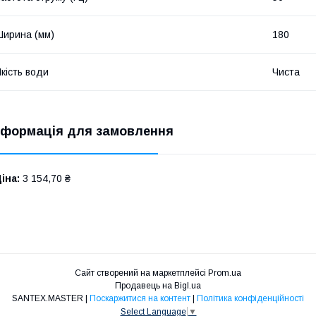
ирина (мм)
180
кість води
Чиста
нформація для замовлення
іна:
3 154,70 ₴
Сайт створений на маркетплейсі
Prom.ua
Продавець на Bigl.ua
SANTEX.MASTER |
Поскаржитися на контент
|
Політика конфіденційності
Select Language
▼