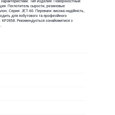
і характеристики: Тип изделия: Поверхностный
ция: Поглотитель сырости, резиновые
он; Серия: JET-60. Переваги: висока надійність,
дходить для побутового та професійного
ь: KP2658. Рекомендується ознайомитися з
.