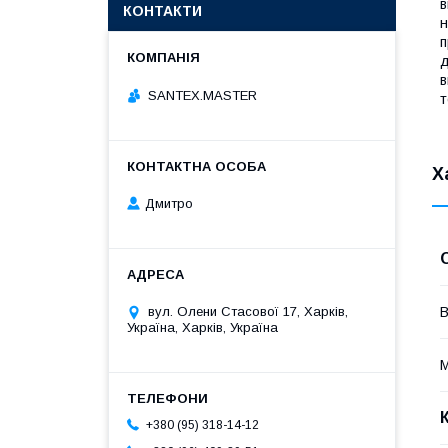
в
КОНТАКТИ
н
п
д
в
SANTEX.MASTER
т
Х
Дмитро
вул. Олени Стасової 17, Харків,
В
Україна, Харків, Україна
М
+380 (95) 318-14-12