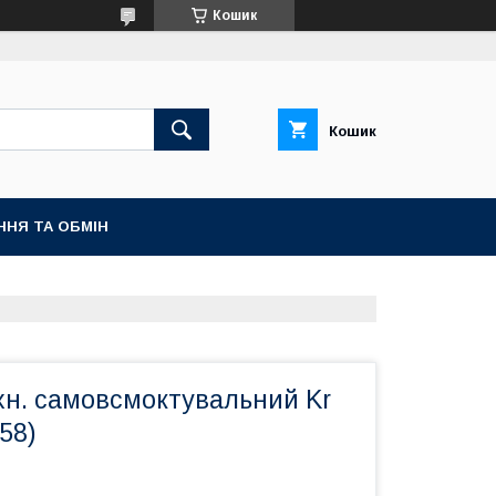
Кошик
Кошик
ННЯ ТА ОБМІН
хн. самовсмоктувальний Kr
58)