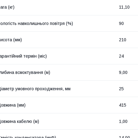
ага (кг)
11,10
ологість навколишнього повітря (%)
90
исота (мм)
210
арантійний термін (міс)
24
либина всмоктування (м)
9,00
іаметр умовного проходження, мм
25
овжина (мм)
415
овжина кабелю (м)
1,00
мність конденсатора (мкФ)
14,00