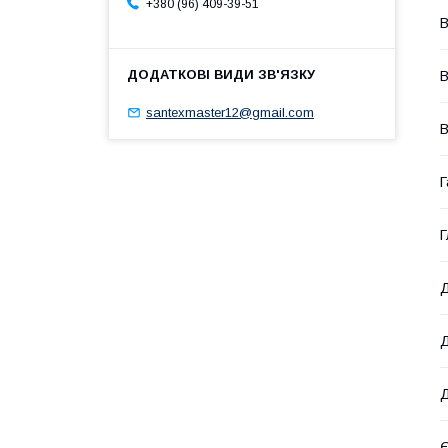
+380 (96) 409-39-51
В
В
santexmaster12@gmail.com
В
Г
Г
Д
Д
Д
Є