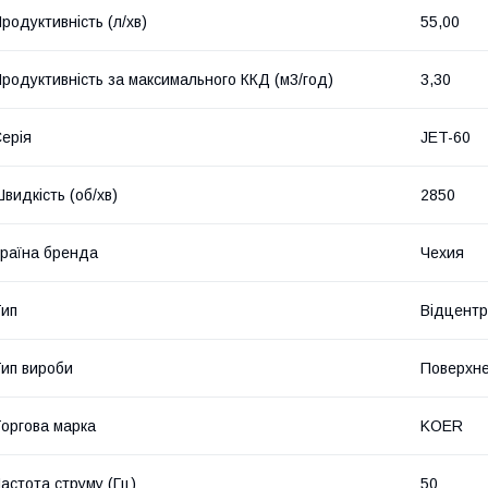
родуктивність (л/хв)
55,00
родуктивність за максимального ККД (м3/год)
3,30
ерія
JET-60
видкість (об/хв)
2850
раїна бренда
Чехия
ип
Відцентр
ип вироби
Поверхне
оргова марка
KOER
астота струму (Гц)
50