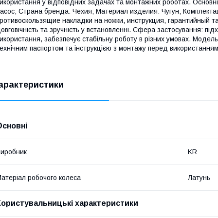
икористання у відповідних задачах та монтажних роботах. Основн
асос; Страна бренда: Чехия; Материал изделия: Чугун; Комплекта
ротивоскользящие накладки на ножки, инструкция, гарантийный тал
овговічність та зручність у встановленні. Сфера застосування: пі
икористання, забезпечує стабільну роботу в різних умовах. Модел
ехнічним паспортом та інструкцією з монтажу перед використанням
арактеристики
Основні
иробник
KR
атеріал робочого колеса
Латунь
Користувальницькі характеристики