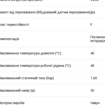
ахист від перегрівання (Вбудований датчик перегрівання)
Да
лас термостійкості
F
Поглинач 
омплектація
інструкці
аксимальна температура довкілля (°C)
40
аксимальна температура робочої рідини (°C)
40
аксимальний статичний тиск (бар)
7,00
аксимальний напір (м)
30
атеріал вироби
Чавун