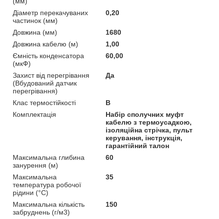
(мм)
Діаметр перекачуваних
0,20
частинок (мм)
Довжина (мм)
1680
Довжина кабелю (м)
1,00
Ємність конденсатора
60,00
(мкФ)
Захист від перегрівання
Да
(Вбудований датчик
перегрівання)
Клас термостійкості
B
Комплектація
Набір сполучних муфт
кабелю з термоусадкою,
ізоляційна стрічка, пульт
керування, інструкція,
гарантійний талон
Максимальна глибина
60
занурення (м)
Максимальна
35
температура робочої
рідини (°C)
Максимальна кількість
150
забруднень (г/м3)