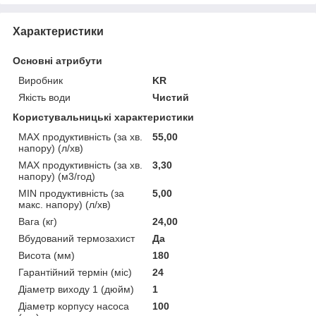
Характеристики
Основні атрибути
Виробник
KR
Якість води
Чистий
Користувальницькі характеристики
MAX продуктивність (за хв.
55,00
напору) (л/хв)
MAX продуктивність (за хв.
3,30
напору) (м3/год)
MIN продуктивність (за
5,00
макс. напору) (л/хв)
Вага (кг)
24,00
Вбудований термозахист
Да
Висота (мм)
180
Гарантійний термін (міс)
24
Діаметр виходу 1 (дюйм)
1
Діаметр корпусу насоса
100