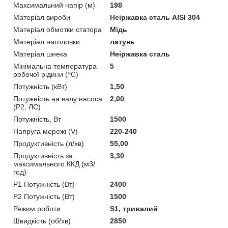
Максимальний напір (м)
198
Матеріал вироби
Неіржавка сталь AISI 304
Матеріал обмотки статора
Мідь
Матеріал наголовки
латунь
Матеріал шнека
Неіржавка сталь
Мінімальна температура
5
робочої рідини (°C)
Потужність (кВт)
1,50
Потужність на валу насоса
2,00
(P2, ЛС)
Потужність, Вт
1500
Напруга мережі (V)
220-240
Продуктивність (л/хв)
55,00
Продуктивність за
3,30
максимального ККД (м3/
год)
Р1 Потужність (Вт)
2400
Р2 Потужність (Вт)
1500
Режим роботи
S1, тривалий
Швидкість (об/хв)
2850