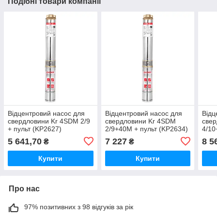
Подібні товари компанії
Відцентровий насос для
Відцентровий насос для
Відц
свердловини Kr 4SDM 2/9
свердловини Kr 4SDM
свер
+ пульт (KP2627)
2/9+40M + пульт (KP2634)
4/10
(KP2
5 641,70
7 227
8 5
₴
₴
Купити
Купити
Про нас
97% позитивних з 98 відгуків за рік