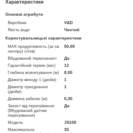
Характеристики
Основні атрибути
Виробник
V&D
Якість води
Чистий
Користувальницькі характеристики
MAX продуктивність (за хв.
50,00
напору) (л/хв)
Вбудований термозахист
Да
Гарантійний термін (міс)
12
Глибина всмоктування (м)
8,00
Діаметр виходу 1 (дюйм)
1
Діаметр приєднання
1
(дюйм)
Довжина кабелю (м)
0,30
Захист від перегрівання
Да
(Вбудований датчик
перегрівання)
Мoдель
JS100
Максимальна
35