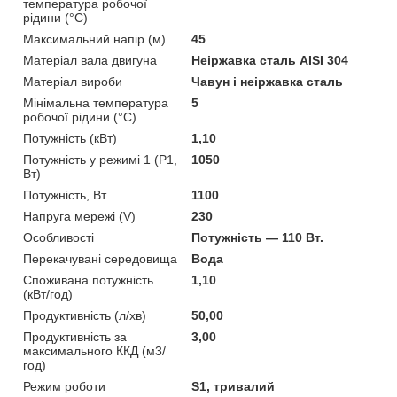
температура робочої
рідини (°C)
Максимальний напір (м)
45
Матеріал вала двигуна
Неіржавка сталь AISI 304
Матеріал вироби
Чавун і неіржавка сталь
Мінімальна температура
5
робочої рідини (°C)
Потужність (кВт)
1,10
Потужність у режимі 1 (P1,
1050
Вт)
Потужність, Вт
1100
Напруга мережі (V)
230
Особливості
Потужність — 110 Вт.
Перекачувані середовища
Вода
Споживана потужність
1,10
(кВт/год)
Продуктивність (л/хв)
50,00
Продуктивність за
3,00
максимального ККД (м3/
год)
Режим роботи
S1, тривалий