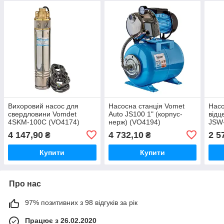
Вихоровий насос для
Насосна станція Vomet
Насо
свердловини Vomdet
Auto JS100 1" (корпус-
відц
4SKM-100C (VO4174)
нерж) (VO4194)
JSW-
л/хв,
4 147,90
4 732,10
2 5
₴
₴
корп
Купити
Купити
Про нас
97% позитивних з 98 відгуків за рік
Працює з 26.02.2020