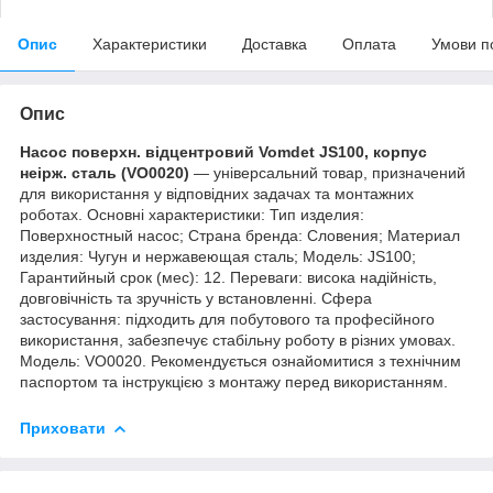
Опис
Характеристики
Доставка
Оплата
Умови п
Опис
Насос поверхн. відцентровий Vomdet JS100, корпус
неірж. сталь (VO0020)
— універсальний товар, призначений
для використання у відповідних задачах та монтажних
роботах. Основні характеристики: Тип изделия:
Поверхностный насос; Страна бренда: Словения; Материал
изделия: Чугун и нержавеющая сталь; Мoдель: JS100;
Гарантийный срок (мес): 12. Переваги: висока надійність,
довговічність та зручність у встановленні. Сфера
застосування: підходить для побутового та професійного
використання, забезпечує стабільну роботу в різних умовах.
Модель: VO0020. Рекомендується ознайомитися з технічним
паспортом та інструкцією з монтажу перед використанням.
Приховати