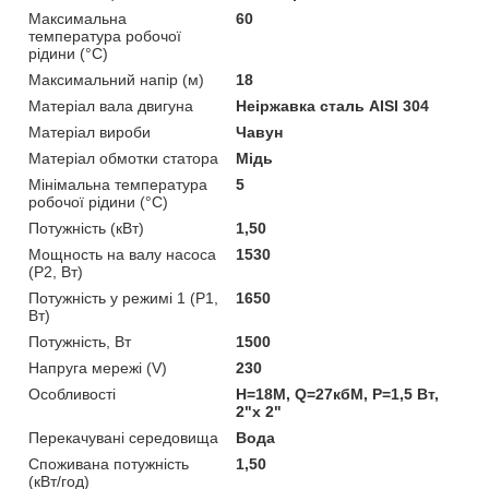
Максимальна
60
температура робочої
рідини (°C)
Максимальний напір (м)
18
Матеріал вала двигуна
Неіржавка сталь AISI 304
Матеріал вироби
Чавун
Матеріал обмотки статора
Мідь
Мінімальна температура
5
робочої рідини (°C)
Потужність (кВт)
1,50
Мощность на валу насоса
1530
(P2, Вт)
Потужність у режимі 1 (P1,
1650
Вт)
Потужність, Вт
1500
Напруга мережі (V)
230
Особливості
Н=18М, Q=27кбМ, P=1,5 Вт,
2"x 2"
Перекачувані середовища
Вода
Споживана потужність
1,50
(кВт/год)