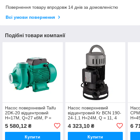
Повернення товару впродовж 14 днів за домовленістю
Всі умови повернення
Подібні товари компанії
Насос поверхневий Taifu
Насос поверхневий
Насо
2DK-20 відцентровий
відцентровий Kr BCN 190-
CPM-
Н=17М, Q=27 кбМ, P =
24-1,1 Н=24М, Q = 11, 4
Н=45
1500 Вт, 2" (TF3311)
кбМ, P = 1100 Вт, 1 1/4"x1
1500
5 580,12
4 323,10
6 7
₴
₴
1/4" (KP3252)
Купити
Купити