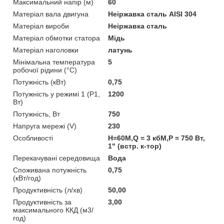
Максимальний напір (м)
60
Матеріал вала двигуна
Неіржавка сталь AISI 304
Матеріал вироби
Неіржавка сталь
Матеріал обмотки статора
Мідь
Матеріал наголовки
латунь
Мінімальна температура
5
робочої рідини (°C)
Потужність (кВт)
0,75
Потужність у режимі 1 (P1,
1200
Вт)
Потужність, Вт
750
Напруга мережі (V)
230
Особливості
Н=60М,Q = 3 кбМ,P = 750 Вт,
1" (встр. к-тор)
Перекачувані середовища
Вода
Споживана потужність
0,75
(кВт/год)
Продуктивність (л/хв)
50,00
Продуктивність за
3,00
максимального ККД (м3/
год)