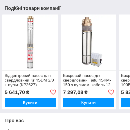
Подібні товари компанії
Відцентровий насос для
Вихровий насос для
Вихр
свердловини Kr 4SDM 2/9
свердловини Taifu 4SKM-
свер
+ пульт (KP2627)
150 з пультом, кабель 12
100B
м, 1" (TF3350)
5 641,70
7 297,08
5 8
₴
₴
Купити
Купити
Про нас