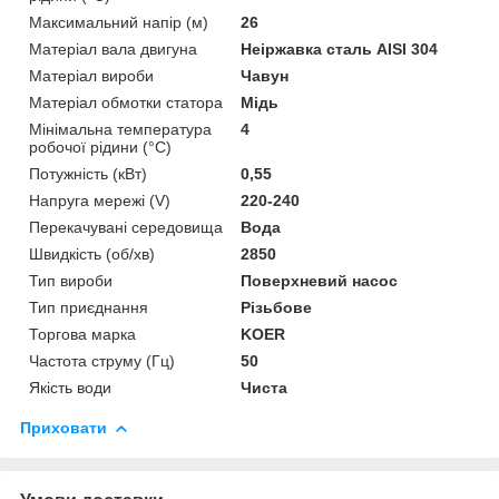
Максимальний напір (м)
26
Матеріал вала двигуна
Неіржавка сталь AISI 304
Матеріал вироби
Чавун
Матеріал обмотки статора
Мідь
Мінімальна температура
4
робочої рідини (°C)
Потужність (кВт)
0,55
Напруга мережі (V)
220-240
Перекачувані середовища
Вода
Швидкість (об/хв)
2850
Тип вироби
Поверхневий насос
Тип приєднання
Різьбове
Торгова марка
KOER
Частота струму (Гц)
50
Якість води
Чиста
Приховати