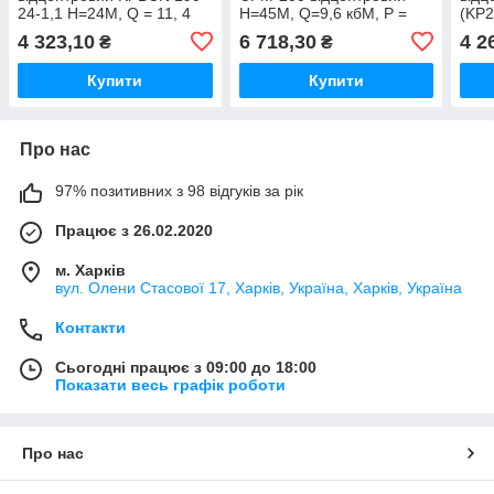
24-1,1 Н=24М, Q = 11, 4
Н=45М, Q=9,6 кбМ, P =
(KP2
кбМ, P = 1100 Вт, 1 1/4"x1
1500 Вт, 1 «x1» (KP3258)
4 323,10
6 718,30
4 2
₴
₴
1/4" (KP3252)
Купити
Купити
Про нас
97% позитивних з 98 відгуків за рік
Працює з 26.02.2020
м. Харків
вул. Олени Стасової 17, Харків, Україна, Харків, Україна
Контакти
Сьогодні працює з 09:00 до 18:00
Показати весь графік роботи
Про нас