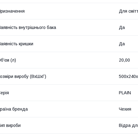
ризначення
Для сміт
аявність внутрішнього бака
Да
аявність кришки
Да
б'єм (л)
20,00
озміри виробу (ВхШхГ)
500x240
ерія
PLAIN
раїна бренда
Чехия
ип вироби
Відра дл