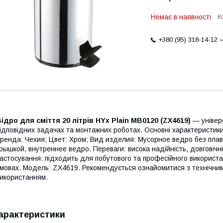
Немає в наявності
К
+380 (95) 318-14-12
ідро для сміття 20 літрів HYx Plain MB0120 (ZX4619)
— універ
ідповідних задачах та монтажних роботах. Основні характеристик
ренда: Чехия; Цвет: Хром; Вид изделия: Мусорное ведро без плав
рышкой, внутреннее ведро. Переваги: висока надійність, довговічні
астосування: підходить для побутового та професійного використан
мовах. Модель: ZX4619. Рекомендується ознайомитися з технічним
икористанням.
арактеристики