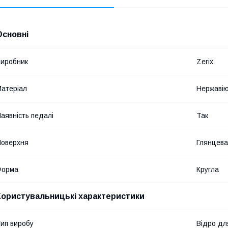
Основні
иробник
Zerix
атеріал
Нержавію
аявність педалі
Так
оверхня
Глянцева
Форма
Кругла
Користувальницькі характеристики
ип виробу
Відро дл