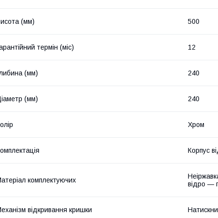
исота (мм)
500
арантійний термін (міс)
12
либина (мм)
240
іаметр (мм)
240
олір
Хром
омплектація
Корпус в
Неіржавк
атеріал комплектуючих
відро — 
еханізм відкривання кришки
Натискни