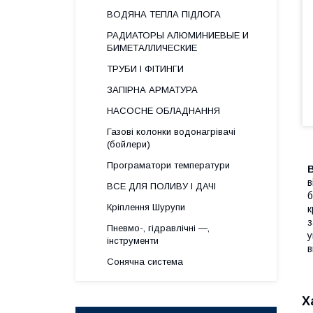
ВОДЯНА ТЕПЛА ПІДЛОГА
РАДИАТОРЫ АЛЮМИНИЕВЫЕ И
БИМЕТАЛЛИЧЕСКИЕ
ТРУБИ І ФІТИНГИ
ЗАПІРНА АРМАТУРА
НАСОСНЕ ОБЛАДНАННЯ
Газові колонки водонагрівачі
(бойлери)
Програматори температури
В
в
ВСЕ ДЛЯ ПОЛИВУ І ДАЧІ
б
Кріплення Шурупи
к
з
Пневмо-, гідравлічні —,
у
інструменти
в
Сонячна система
Х