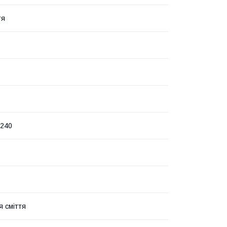
тя
x240
я сміття