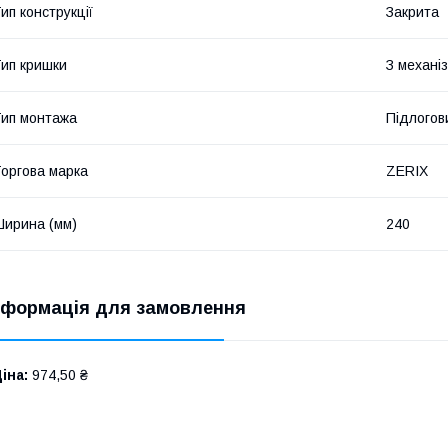
ип конструкції
Закрита
ип кришки
З механі
ип монтажа
Підлогов
оргова марка
ZERIX
ирина (мм)
240
нформація для замовлення
іна:
974,50 ₴