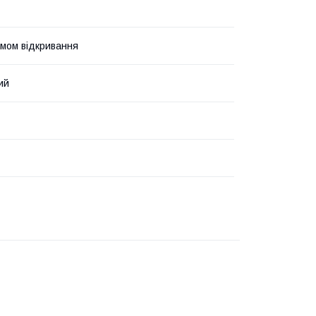
змом відкривання
ий