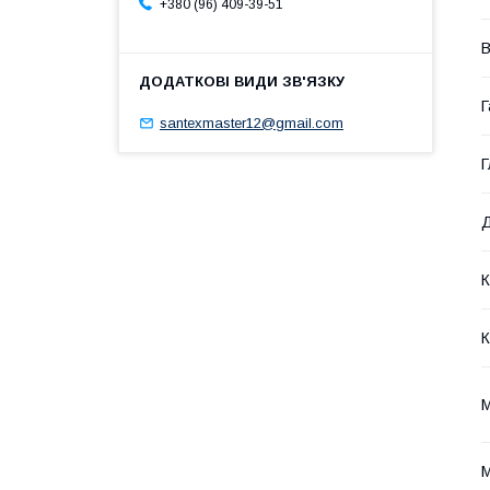
+380 (96) 409-39-51
В
Г
santexmaster12@gmail.com
Г
Д
К
К
М
М