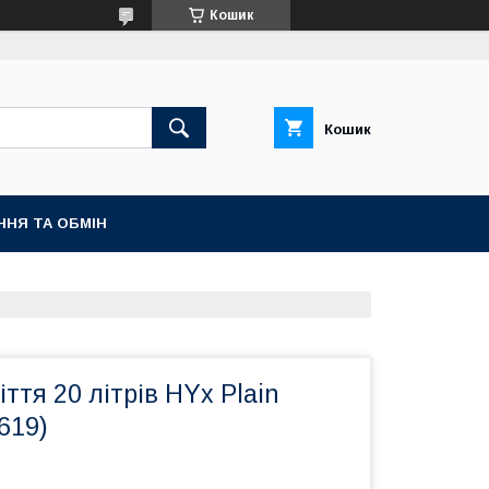
Кошик
Кошик
ННЯ ТА ОБМІН
ття 20 літрів HYx Plain
619)