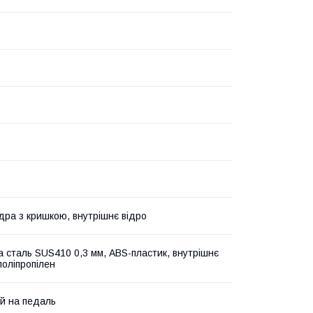
ідра з кришкою, внутрішнє відро
а сталь SUS410 0,3 мм, ABS-пластик, внутрішнє
поліпропілен
й на педаль