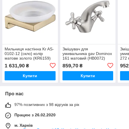
Мильниця настінна Kr AS-
Змішувач для
Зміш
0102-12 (скло) колір
умивальника gav Dominox
умив
матове золото (KR6159)
161 матовий (HB0072)
272 
1 631,90
859,70
952
₴
₴
Купити
Купити
Про нас
97% позитивних з 98 відгуків за рік
Працює з 26.02.2020
м. Харків