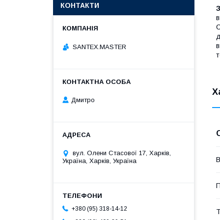
КОНТАКТИ
З
в
С
д
в
SANTEX.MASTER
т
Х
Дмитро
вул. Олени Стасової 17, Харків,
В
Україна, Харків, Україна
П
+380 (95) 318-14-12
Т