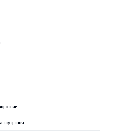
й
воротний
я-внутрішня