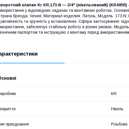
воротний клапан Kr KR.173.N — 3/4" (нікельований) (KR4955)
икористання у відповідних задачах та монтажних роботах. Основн
трана бренда: Чехия; Материал изделия: Латунь; Мoдель: 173.N; Ц
овговічність та зручність у встановленні. Сфера застосування: пі
икористання, забезпечує стабільну роботу в різних умовах. Модел
ехнічним паспортом та інструкцією з монтажу перед використанням
арактеристики
Основні
иробник
KR
окриття
Нікель
ип приєднання
Різьбове