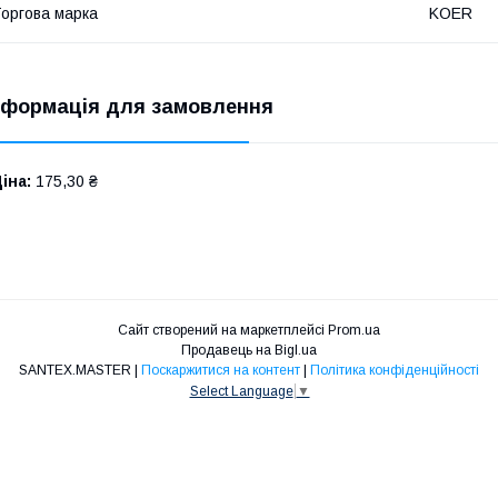
оргова марка
KOER
нформація для замовлення
іна:
175,30 ₴
Сайт створений на маркетплейсі
Prom.ua
Продавець на Bigl.ua
SANTEX.MASTER |
Поскаржитися на контент
|
Політика конфіденційності
Select Language
▼