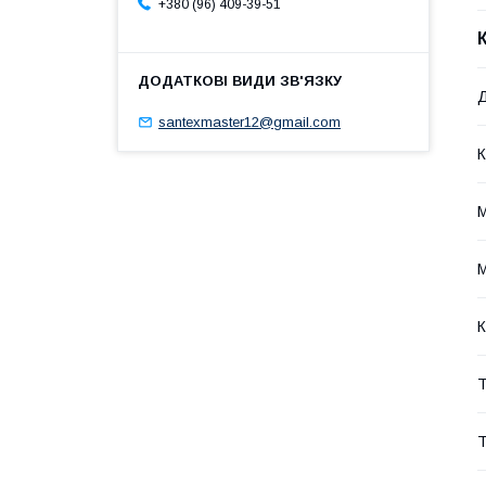
+380 (96) 409-39-51
Д
santexmaster12@gmail.com
К
М
К
Т
Т