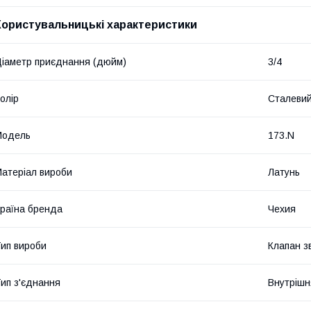
Користувальницькі характеристики
іаметр приєднання (дюйм)
3/4
олір
Сталеви
Мoдель
173.N
атеріал вироби
Латунь
раїна бренда
Чехия
ип вироби
Клапан з
ип з'єднання
Внутрішн