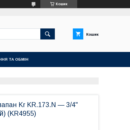
Кошик
Кошик
ННЯ ТА ОБМІН
апан Kr KR.173.N — 3/4"
й) (KR4955)