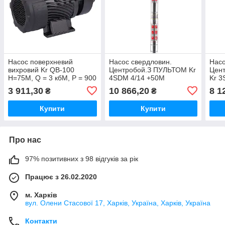
Насос поверхневий
Насос свердловин.
Насо
вихровий Kr QB-100
Центробой.З ПУЛЬТОМ Kr
Цен
Н=75М, Q = 3 кбМ, P = 900
4SDM 4/14 +50М
Kr 3
Вт, 1"x1" (KP3256)
(Н=102М,Q=6M3,P=1100
Q=2,
3 911,30
10 866,20
8 1
₴
₴
ВТ, КАБЕЛЬ 50М, 1 1/4)
КАБЕ
Купити
Купити
Про нас
97% позитивних з 98 відгуків за рік
Працює з 26.02.2020
м. Харків
вул. Олени Стасової 17, Харків, Україна, Харків, Україна
Контакти