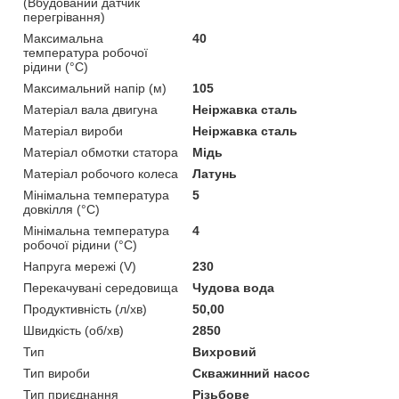
(Вбудований датчик
перегрівання)
Максимальна
40
температура робочої
рідини (°C)
Максимальний напір (м)
105
Матеріал вала двигуна
Неіржавка сталь
Матеріал вироби
Неіржавка сталь
Матеріал обмотки статора
Мідь
Матеріал робочого колеса
Латунь
Мінімальна температура
5
довкілля (°C)
Мінімальна температура
4
робочої рідини (°C)
Напруга мережі (V)
230
Перекачувані середовища
Чудова вода
Продуктивність (л/хв)
50,00
Швидкість (об/хв)
2850
Тип
Вихровий
Тип вироби
Скважинний насос
Тип приєднання
Різьбове