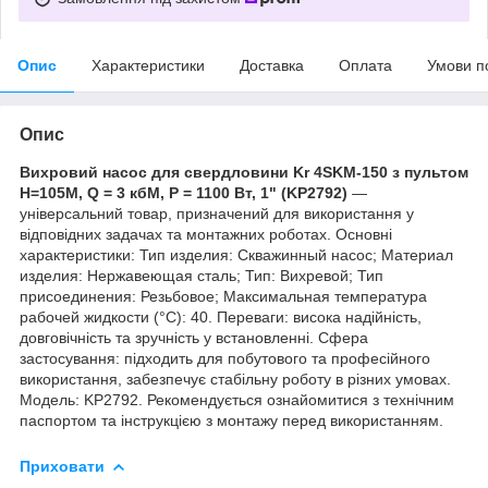
Опис
Характеристики
Доставка
Оплата
Умови п
Опис
Вихровий насос для свердловини Kr 4SKM-150 з пультом
Н=105М, Q = 3 кбМ, P = 1100 Вт, 1" (KP2792)
—
універсальний товар, призначений для використання у
відповідних задачах та монтажних роботах. Основні
характеристики: Тип изделия: Скважинный насос; Материал
изделия: Нержавеющая сталь; Тип: Вихревой; Тип
присоединения: Резьбовое; Максимальная температура
рабочей жидкости (°C): 40. Переваги: висока надійність,
довговічність та зручність у встановленні. Сфера
застосування: підходить для побутового та професійного
використання, забезпечує стабільну роботу в різних умовах.
Модель: KP2792. Рекомендується ознайомитися з технічним
паспортом та інструкцією з монтажу перед використанням.
Приховати