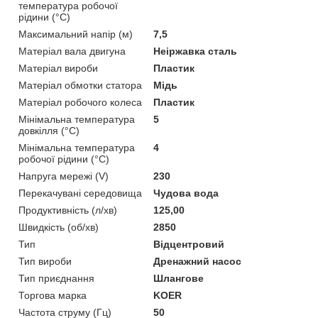
температура робочої
рідини (°C)
Максимальний напір (м)
7,5
Матеріал вала двигуна
Неіржавка сталь
Матеріал вироби
Пластик
Матеріал обмотки статора
Мідь
Матеріал робочого колеса
Пластик
Мінімальна температура
5
довкілля (°C)
Мінімальна температура
4
робочої рідини (°C)
Напруга мережі (V)
230
Перекачувані середовища
Чудова вода
Продуктивність (л/хв)
125,00
Швидкість (об/хв)
2850
Тип
Відцентровий
Тип вироби
Дренажний насос
Тип приєднання
Шлангове
Торгова марка
KOER
Частота струму (Гц)
50