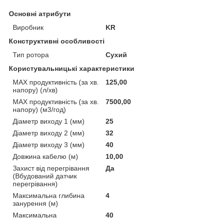
Основні атрибути
Виробник
KR
Конструктивні особливості
Тип ротора
Сухий
Користувальницькі характеристики
MAX продуктивність (за хв.
125,00
напору) (л/хв)
MAX продуктивність (за хв.
7500,00
напору) (м3/год)
Діаметр виходу 1 (мм)
25
Діаметр виходу 2 (мм)
32
Діаметр виходу 3 (мм)
40
Довжина кабелю (м)
10,00
Захист від перегрівання
Да
(Вбудований датчик
перегрівання)
Максимальна глибина
4
занурення (м)
Максимальна
40