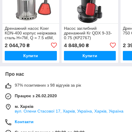
Дренажний насос Koer
Насос заглибний
Дрен
KDN-400 корпус неіржавка
дренажний Kr QDX 9-33-
750 
сталь Н=7М, Q = 7.5 кбМ,
0.75 (KP2767)
P=400 Вт (KP3352)
2 044,70
4 848,90
2 3
₴
₴
Купити
Купити
Про нас
97% позитивних з 98 відгуків за рік
Працює з 26.02.2020
м. Харків
вул. Олени Стасової 17, Харків, Україна, Харків, Україна
Контакти