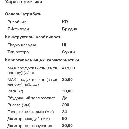
Характеристики
Основні атрибути
Виробник
KR
Якість води
Брудна
Конструктивні особливості
Ріжуча насадка
Ні
Тип ротора
Сухий
Користувальницькі характеристики
MAX продуктивність (за хв.
415,00
напору) (л/хв)
MAX продуктивність (за хв.
25,00
напору) (м3/год)
Вага (кг)
30,00
Вбудований термозахист
Да
Висота (мм)
200
Гарантійний термін (міс)
24
Діаметр виходу 1 (мм)
50
Діаметр перекачуваних
30,00