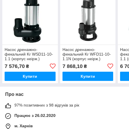
Насос дренажно-
Насос дренажно-
Насо
фекальний Kr WSD11-10-
фекальний Kr WFD11-10-
фека
1.1 (корпус неірж.)
1.1N (корпус неірж.)
1.1 
(KP3139)
(фреза) (KP3137)
(KP3
7 576,70
7 868,10
6 7
₴
₴
Купити
Купити
Про нас
97% позитивних з 98 відгуків за рік
Працює з 26.02.2020
м. Харків