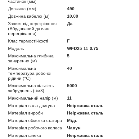
частинок (мм)
Довжина (мм)
490
Довжина кабелю (м)
10,00
Захист від перегрівання
Да
(Вбудований датчик
перегрівання)
Клас термостійкості
F
Мoдель
WFD25-11-0.75
Максимальна глибина
5
занурення (м)
Максимальна
40
температура робочої
рідини (°C)
Максимальна кількість
5000
забруднень (г/м3)
Максимальний напір (м)
11
Матеріал вала двигуна
Неіржавка сталь
Матеріал вироби
Неіржавка сталь
Матеріал обмотки статора
Мідь
Матеріал робочого колеса
Чавун
Матеріал шнека
Неіржавка сталь