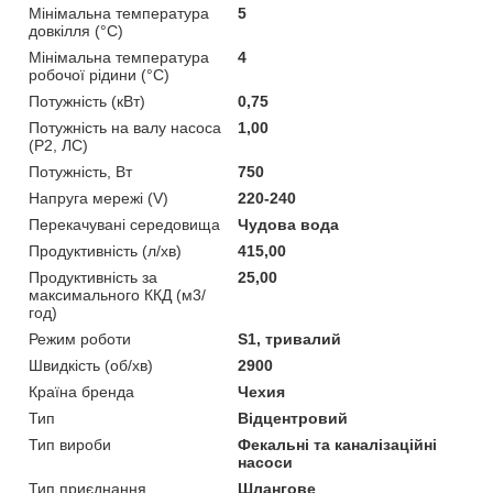
Мінімальна температура
5
довкілля (°C)
Мінімальна температура
4
робочої рідини (°C)
Потужність (кВт)
0,75
Потужність на валу насоса
1,00
(P2, ЛС)
Потужність, Вт
750
Напруга мережі (V)
220-240
Перекачувані середовища
Чудова вода
Продуктивність (л/хв)
415,00
Продуктивність за
25,00
максимального ККД (м3/
год)
Режим роботи
S1, тривалий
Швидкість (об/хв)
2900
Країна бренда
Чехия
Тип
Відцентровий
Тип вироби
Фекальні та каналізаційні
насоси
Тип приєднання
Шлангове