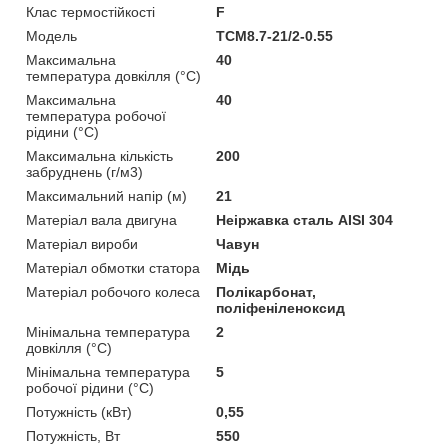
Клас термостійкості
F
Мoдель
TCM8.7-21/2-0.55
Максимальна
40
температура довкілля (°C)
Максимальна
40
температура робочої
рідини (°C)
Максимальна кількість
200
забруднень (г/м3)
Максимальний напір (м)
21
Матеріал вала двигуна
Неіржавка сталь AISI 304
Матеріал вироби
Чавун
Матеріал обмотки статора
Мідь
Матеріал робочого колеса
Полікарбонат,
поліфеніленоксид
Мінімальна температура
2
довкілля (°C)
Мінімальна температура
5
робочої рідини (°C)
Потужність (кВт)
0,55
Потужність, Вт
550