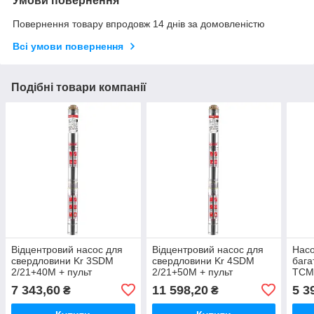
Умови повернення
Повернення товару впродовж 14 днів за домовленістю
Всі умови повернення
Подібні товари компанії
Відцентровий насос для
Відцентровий насос для
Насо
свердловини Kr 3SDM
свердловини Kr 4SDM
бага
2/21+40M + пульт
2/21+50M + пульт
TCM5
(KP2623)
(KP2637)
(KP3
7 343,60
11 598,20
5 3
₴
₴