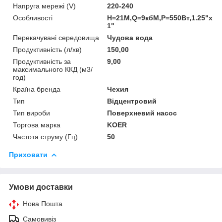
Напруга мережі (V)
220-240
Особливості
Н=21М,Q=9кбМ,P=550Вт,1.25"x
1"
Перекачувані середовища
Чудова вода
Продуктивність (л/хв)
150,00
Продуктивність за
9,00
максимального ККД (м3/
год)
Країна бренда
Чехия
Тип
Відцентровий
Тип вироби
Поверхневий насос
Торгова марка
KOER
Частота струму (Гц)
50
Приховати
Умови доставки
Нова Пошта
Самовивіз