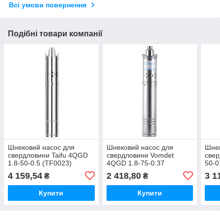
Всі умови повернення
Подібні товари компанії
Шнековий насос для
Шнековий насос для
Шнек
свердловини Taifu 4QGD
свердловини Vomdet
свер
1.8-50-0.5 (TF0023)
4QGD 1.8-75-0.37
50-0
(VO0008)
4 159,54
2 418,80
3 1
₴
₴
Купити
Купити