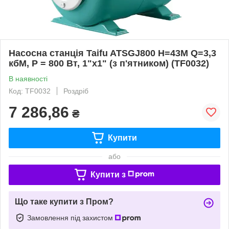
Насосна станція Taifu ATSGJ800 Н=43М Q=3,3
кбМ, P = 800 Вт, 1"x1" (з п'ятником) (TF0032)
В наявності
Код: TF0032
Роздріб
7 286,86
₴
Купити
або
Купити з
Що таке купити з Пром?
Замовлення під захистом