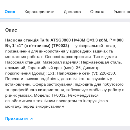
Опис
Характеристики
Доставка
Оплата
Умови п
Опис
Насосна станція Taifu ATSGJ800 Н=43М Q=3,3 кбМ, P = 800
Вт, 1"x1" (з п'ятником) (TF0032)
— універсальний товар,
призначений для використання у відповідних задачах та
монтажних роботах. Основні характеристики: Тип изделия:
Насосная станция; Материал изделия: Нержавеющая сталь,
алюминий; Гарантийный срок (мес): 36; Диаметр
подключения (дюйм): 1х1; Напряжение сети (V): 220-230.
Переваги: висока надійність, довговічність та зручність у
встановленні. Сфера застосування: підходить для побутового
та професійного використання, забезпечує стабільну роботу в
різних умовах. Модель: TF0032. Рекомендується
ознайомитися з технічним паспортом та інструкцією з
монтажу перед використанням.
Приховати