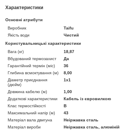
Характеристики
Основні атрибути
Виробник
Taifu
Якість води
Чистий
Користувальницькі характеристики
Вага (кг)
18,87
Вбудований термозахист
Да
Гарантійний термін (міс)
36
Глибина всмоктування (м)
8,00
Діаметр приєднання
1х1
(дюйм)
Довжина кабелю (м)
1,00
Додаткові характеристики
Кабель із євровилкою
Клас термостійкості
B
Максимальний напір (м)
43
Матеріал вала двигуна
Неіржавка сталь
Матеріал вироби
Неіржавка сталь, алюміній