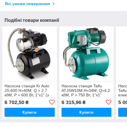
Всі умови повернення
Подібні товари компанії
Насосна станція Kr Auto
Насосна станція Taifu
Насо
JS-600 Н=40М, Q = 2,7
ATJSW10M Н=34М, Q=4,2
Taif
кбМ, P = 600 Вт, 1"x1" (з
кбМ, P = 750 Вт, 1"x1"
елек
п'ятником) (KP2898)
(TF0038)
Н=42
6 702,50
6 315,96
5 0
₴
₴
Вт, 
Купити
Купити