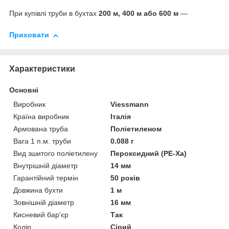
При купівлі труби в бухтах
200 м, 400 м або 600 м
—
Приховати
Характеристики
Основні
Виробник
Viessmann
Країна виробник
Італія
Армована труба
Поліетиленом
Вага 1 п.м. труби
0.088 г
Вид зшитого поліетилену
Пероксидний (PE-Xa)
Внутрішній діаметр
14 мм
Гарантійний термін
50 років
Довжина бухти
1 м
Зовнішній діаметр
16 мм
Кисневий бар'єр
Так
Колір
Сірий