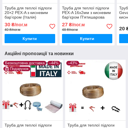
Труба для теплої підлоги
Труба для теплої підлоги
Труб
20×2 PEX-A з кисневим
PEX-A 16х2мм з кисневим
Geva
бар’єром (Італія)
бар'єром П'ятишарова
кисн
(Італія)
(Нім
30
27
₴/пог.м
₴/пог.м
20
₴
40 ₴/пог.м
48 ₴/пог.м
Купити
Купити
Акційні пропозиції та новинки
Безкоштовна доставка
–44%
–43%
Подарунок
Труба для теплої підлоги
Труба для теплої підлоги