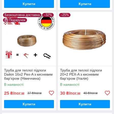
Купити
Купити
Безкоштовна доставка
–32%
–25%
Подарунок
Труба для теплої підлоги
Труба для теплої підлоги
Daikin 16x2 Pex-A з кисневим
20×2 PEX-A з кисневим
бар'єром (Німеччина)
бар’єром (Італія)
В наявності
В наявності
25
30
₴/пог.м
₴/пог.м
37 ₴/пог.м
40 ₴/пог.м
Купити
Купити