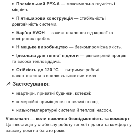
Преміальний PEX-A
— максимальна гнучкість і
міцність.
П’ятишарова конструкція
— стабільність і
довговічність системи.
Бар’єр EVOH
— захист опалення від корозії та
повітряних пробок.
Німецьке виробництво
— безкомпромісна якість.
Ідеальна для теплої підлоги
— рівномірний прогрів
та висока тепловіддача.
Стійкість до 120 °С
— витримує робочі
навантаження в опалювальних системах.
📌 Застосування:
квартири, приватні будинки, котеджі;
комерційні приміщення та великі площі;
низькотемпературні системи й теплові насоси.
Viessmann — коли важлива безвідмовність та комфорт.
Це інвестиція у стабільну роботу теплої підлоги та комфорт у
вашому домі на багато років.