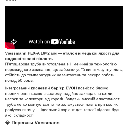
Viessmann PEX-A 16×2 мм — еталон німецької якості для
водяної теплої підлоги.
П’ятишарова труба виготовлена в Німеччині за технологією
пероксидного зшивання, що забезпечує їй виняткову гнучкість,
стійкість до температурних навантажень та ресурс роботи
понад 50 років.
Інтегрований
кисневий бар’єр EVOH
повністю блокує
проникнення кисню в систему, надійно захищаючи котли,
насоси та колектори від корозії. Завдяки високій еластичності
труба легко монтується та не заламується навіть при малих
радіусах вигину — ідеальний варіант для теплої підлоги будь-
якої складності.
💎 Переваги Viessmann: