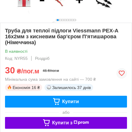
Труба для теплої підлоги Viessmann PEX-A
16х2мм з кисневим бар'єром П'ятишарова
(Німеччина)
В наявності
Код: NYR55
Роздріб
30
₴/пог.м
46 ₴/пог.м
Мінімальна сума замовлення на сайті — 700 ₴
Економія
16 ₴
Залишилось
37 днів
Купити
або
Купити з