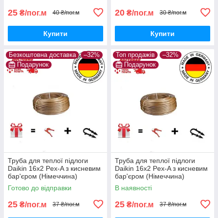
25
20
₴/пог.м
₴/пог.м
40 ₴/пог.м
30 ₴/пог.м
Купити
Купити
Безкоштовна доставка
–32%
Топ продажів
–32%
Подарунок
Подарунок
Труба для теплої підлоги
Труба для теплої підлоги
Daikin 16x2 Pex-A з кисневим
Daikin 16x2 Pex-A з кисневим
бар'єром (Німеччина)
бар'єром (Німеччина)
Готово до відправки
В наявності
25
25
₴/пог.м
₴/пог.м
37 ₴/пог.м
37 ₴/пог.м