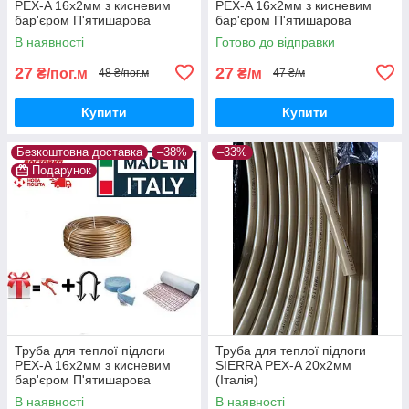
PEX-A 16х2мм з кисневим
PEX-A 16х2мм з кисневим
бар'єром П'ятишарова
бар'єром П'ятишарова
(Італія)
(Італія)
В наявності
Готово до відправки
27
27
₴/пог.м
₴/м
48 ₴/пог.м
47 ₴/м
Купити
Купити
Безкоштовна доставка
–38%
–33%
Подарунок
Труба для теплої підлоги
Труба для теплої підлоги
PEX-A 16х2мм з кисневим
SIERRA PEX-A 20х2мм
бар'єром П'ятишарова
(Італія)
(Італія)
В наявності
В наявності